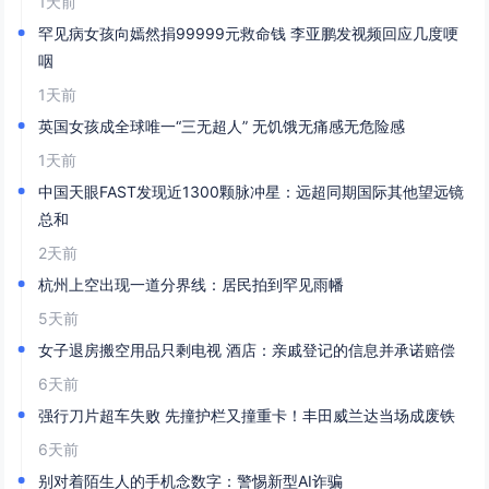
1天前
罕见病女孩向嫣然捐99999元救命钱 李亚鹏发视频回应几度哽
咽
1天前
英国女孩成全球唯一“三无超人” 无饥饿无痛感无危险感
1天前
中国天眼FAST发现近1300颗脉冲星：远超同期国际其他望远镜
总和
2天前
杭州上空出现一道分界线：居民拍到罕见雨幡
5天前
女子退房搬空用品只剩电视 酒店：亲戚登记的信息并承诺赔偿
6天前
强行刀片超车失败 先撞护栏又撞重卡！丰田威兰达当场成废铁
6天前
别对着陌生人的手机念数字：警惕新型AI诈骗