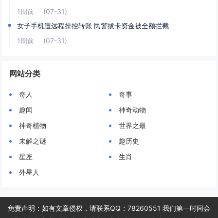
1周前
(07-31)
女子手机遭远程操控转账 民警拔卡资金被全额拦截
1周前
(07-31)
网站分类
奇人
奇事
趣闻
神奇动物
神奇植物
世界之最
未解之谜
趣历史
星座
生肖
外星人
免责声明：如有文章侵权，请联系QQ：78260551 我们第一时间会