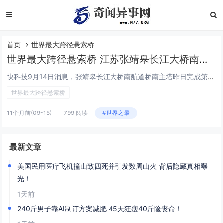
首页
世界最大跨径悬索桥
世界最大跨径悬索桥 江苏张靖皋长江大桥南主塔突破300米
快科技9月14日消息，张靖皋长江大桥南航道桥南主塔昨日完成第26个节段安装，南主塔高度突破300米，相当于100层楼的高度。此前9月7日，北主塔已经抢先一步成功攀升至300米的新高度。建成后两座主塔高将达350米。不同的是，南主塔是大桥唯一...
世界最大跨径悬索桥
11个月前
(09-15)
799 阅读
#世界之最
最新文章
美国民用医疗飞机撞山致四死并引发数周山火 背后隐藏真相曝
光！
1天前
240斤男子靠AI制订方案减肥 45天狂瘦40斤险丧命！