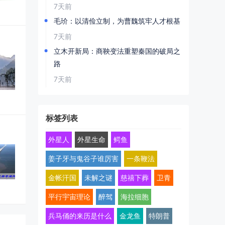
7天前
毛玠：以清俭立制，为曹魏筑牢人才根基
7天前
立木开新局：商鞅变法重塑秦国的破局之
路
7天前
标签列表
外星人
外星生命
鳄鱼
姜子牙与鬼谷子谁厉害
一条鞭法
金帐汗国
未解之谜
慈禧下葬
卫青
平行宇宙理论
醉驾
海拉细胞
兵马俑的来历是什么
金龙鱼
特朗普