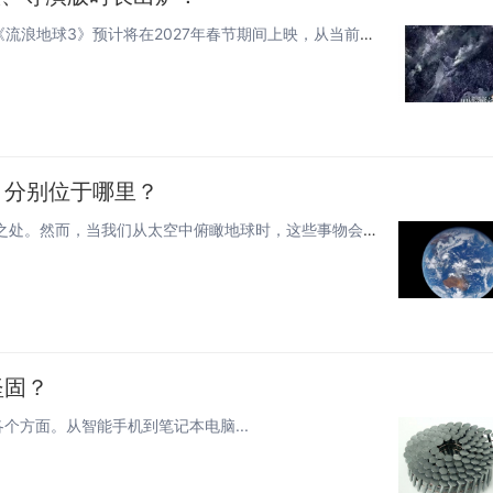
快科技7月25日消息，此前刘慈欣在公开采访时就透露，《流浪地球3》预计将在2027年春节期间上映，从当前项目推进的各项进...
？分别位于哪里？
在我们的日常生活中，我们常常会忽视地球上的一些奇妙之处。然而，当我们从太空中俯瞰地球时，这些事物会呈现出全新的姿态和意义...
坚固？
方面。从智能手机到笔记本电脑...