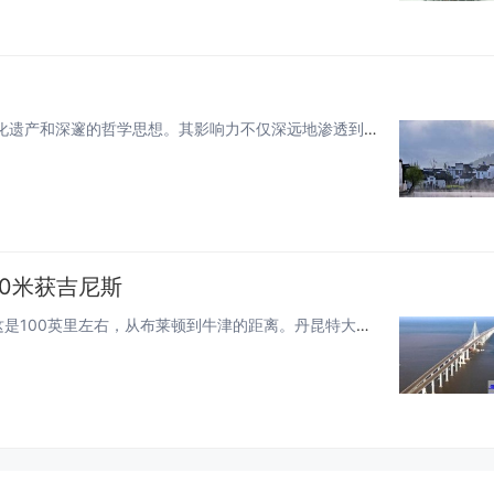
古印度文明，作为人类文明的摇篮之一，承载着丰富的文化遗产和深邃的哲学思想。其影响力不仅深远地渗透到了亚洲的各个角落，也对...
00米获吉尼斯
中国的丹昆特大桥是世界上最长的桥，全长164800米，这是100英里左右，从布莱顿到牛津的距离。丹昆特大桥简介：丹昆特大...