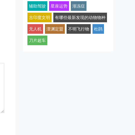
辅助驾驶
星座运势
渐冻症
古印度文明
有哪些最新发现的动物物种
无人机
澶渊定盟
不明飞行物
杜鹃
刀片超车