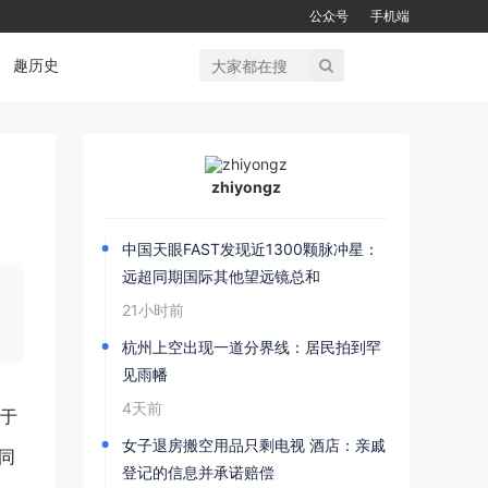
公众号
手机端
趣历史
zhiyongz
中国天眼FAST发现近1300颗脉冲星：
远超同期国际其他望远镜总和
21小时前
杭州上空出现一道分界线：居民拍到罕
见雨幡
4天前
当于
女子退房搬空用品只剩电视 酒店：亲戚
同
登记的信息并承诺赔偿