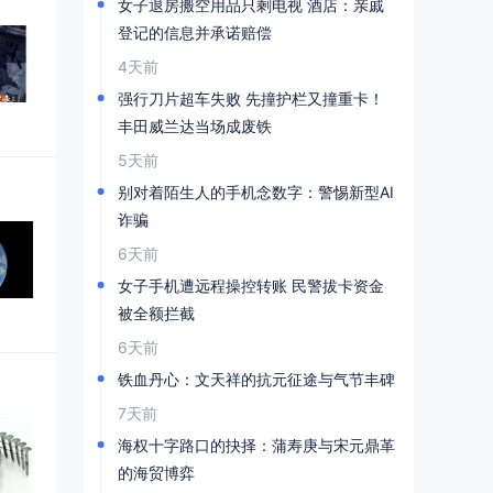
女子退房搬空用品只剩电视 酒店：亲戚
登记的信息并承诺赔偿
4天前
强行刀片超车失败 先撞护栏又撞重卡！
丰田威兰达当场成废铁
5天前
别对着陌生人的手机念数字：警惕新型AI
诈骗
6天前
女子手机遭远程操控转账 民警拔卡资金
被全额拦截
6天前
铁血丹心：文天祥的抗元征途与气节丰碑
7天前
海权十字路口的抉择：蒲寿庚与宋元鼎革
的海贸博弈