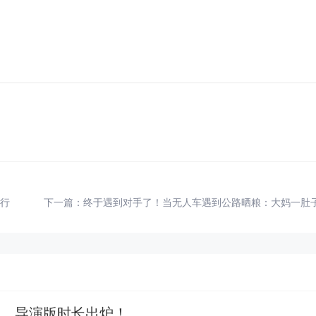
出行
下一篇：
终于遇到对手了！当无人车遇到公路晒粮：大妈一肚
版、导演版时长出炉！