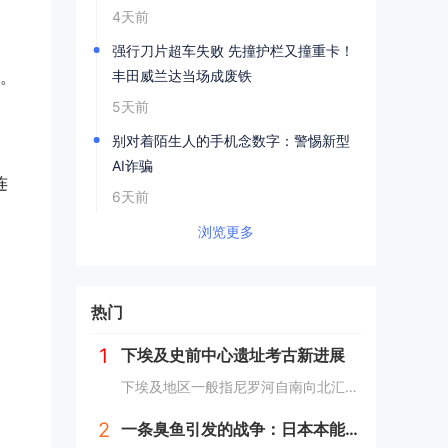
4天前
强行刀片超车失败 先撞护栏又撞重卡！
丰田威兰达当场成废铁
工。
5天前
别对着陌生人的手机念数字：警惕新型
AI诈骗
连
6天前
浏览更多
热门
1
下埃及史前中心遗址考古新进展
下埃及地区一般指尼罗河自南向北汇入地中海时在河口处形成的冲积平原地带，即尼罗河三角洲地区，与之相对应的是尼罗河河谷地带的上埃及地区。下埃及水系发达，水网密布，自史前时期就已有人类在此活动。然而，三角洲地区的地下水位较高，不利于地下文物的保存...
2
一条臭鱼引发的战争：日本本能寺之变，改写历史的诡异之战？