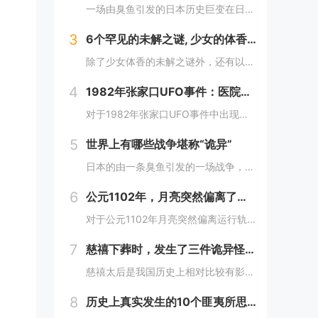
一场由臭鱼引发的日本历史巨变在日本历史上，有一场战争因其离奇的起因而备受瞩目，这便是1582年的本能寺之变。这场战争不仅彻底改变了日本的命运，更因其起因——一条臭鱼，而显得尤为诡异。当时，日本正处于战国时代，各大诸侯势力割据一方。而织田信长...
3
6个罕见的未解之谜, 少女的体香怎么回事?还有哪些？
除了少女体香的未解之谜外，还有以下较为罕见的未解之谜：1. **人体自燃现象**：在某些情况下，人体会莫名其妙地起火燃烧，而且火势凶猛，受害者往往在短时间内被严重烧伤甚至死亡。这种现象极其罕见且令人费解，因为人体本身通常不具备自燃的条件。一...
4
1982年张家口UFO事件：医院无故断电，多人见到奇怪的光，这事你怎么看？
对于1982年张家口UFO事件中出现的医院无故断电和多人见到奇怪的光这一现象，可以从以下几个角度来分析：1. **自然现象或天文现象误认的可能性**：- **大气光学现象**：自然界中存在着多种大气光学现象，如球状闪电、极光、海市蜃楼等。在...
5
世界上有哪些战争堪称“诡异”
日本的由一条臭鱼引发的一场战争，这场战争改变了日本的命运，起因居然是一条臭鱼，这是我认为最诡异的战争了。1582年，织田信长已经控制了以京都为中心的最富庶的半个日本，威望和势力都如日中天，统一日本只是个时间问题。信长也做好了消灭其他不服从命...
6
公元1102年，月亮突然偏离了运行轨道，向南移动，不久后又回到了原位这么离奇的事件你怎么看
对于公元1102年月亮突然偏离运行轨道向南移动后又回到原位这一事件，我们可以从科学和历史文化两个角度来分析：- **科学角度**：- **观测误差可能性**：古代的天文观测技术相对落后，缺乏高精度的观测仪器和科学的观测方法。人们对天体的观测...
7
慈禧下葬时，发生了三件诡异怪事，至今都存在疑虑！
慈禧太后是我国历史上相对比较有影响力的女人，她作为清朝末期的真正掌权者不仅用自己的实力证明了女人统治男人是很正常的事情而且还做了很多男人都想不到的决定。其实慈禧太后是我国历史上一个比较有争议的女人，也是一个影响历史的女人。慈禧太后作为清朝末...
8
历史上真实发生的10个匪夷所思的离奇事件，你知道几个？