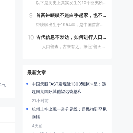
以下是历史上真实发生的10个匪夷所思的离奇事件：1. **法国女子学校火灾事件**：2002年，沙特阿拉伯麦加的一所女子学校发生火灾，女学生们逃离时，在校门口巡逻的“宗教警察”竟以她们没有佩戴面纱、没穿伊斯兰传统服装为由阻止学生离开着火的教...
9
首富钟睒睒不是白手起家，也不是普通家庭
钟睒睒出生于1954年，是中国首富、农夫山泉创始人。网上都说钟睒睒是白手起家、普通家庭，但我不这么认为。你仔细看：背景：钟睒睒的父亲在浙东游击区做新闻宣传工作，建国后进入了《浙江日报》做编辑工作，还曾做过浙江人民广播电台政治宣传组负责人。钟...
10
古代信息不发达，如何进行人口普查，做到精准无误？折服古人智慧
人口普查，古来有之。按照“普天之下，莫非王土”的传统，将户籍统计纳入到细化准确这一办法，我国在世界历史上都属于遥遥领先者。那么在古代没有任何今天的完整统计技术，是怎么做到精确统计的呢？人口直接关系到兴...
最新文章
中国天眼FAST发现近1300颗脉冲星：远
子气却无可奈何
超同期国际其他望远镜总和
21小时前
杭州上空出现一道分界线：居民拍到罕见
雨幡
4天前