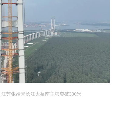
 江苏张靖皋长江大桥南主塔突破300米