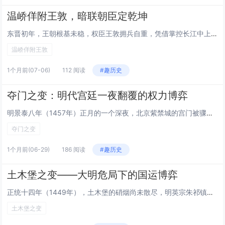
温峤佯附王敦，暗联朝臣定乾坤
东晋初年，王朝根基未稳，权臣王敦拥兵自重，凭借掌控长江中上游的兵权，野心膨胀，以“清君侧”为名起兵叛乱，兵锋直指建康。叛军一路势如破竹，朝野震动，皇帝被围困于宫中，忠臣良将或遭屠戮、或被胁迫，东晋政权陷入风雨飘摇的绝境。就在这危亡之际，名臣...
温峤佯附王敦
1个月前
(07-06)
112 阅读
#趣历史
夺门之变：明代宫廷一夜翻覆的权力博弈
明景泰八年（1457年）正月的一个深夜，北京紫禁城的宫门被骤然撞开，一群身着甲胄的人簇拥着被软禁多年的太上皇朱祁镇，冲进东华门，直逼奉天殿。这场仅持续数小时的政变，不仅让被囚七年的朱祁镇重登帝位，更彻底改写了明代中期的政治格局——这便是被称...
夺门之变
1个月前
(06-29)
186 阅读
#趣历史
土木堡之变——大明危局下的国运博弈
正统十四年（1449年），土木堡的硝烟尚未散尽，明英宗朱祁镇沦为瓦剌俘虏，五十万精锐全军覆没的消息便如惊雷般传至北京。朝野震动，人心惶惶，这座帝国的心脏瞬间被推至存亡边缘。当瓦剌铁骑直逼城下，朝堂之上两种声音激烈碰撞：以徐珵为首的南迁派主张...
土木堡之变