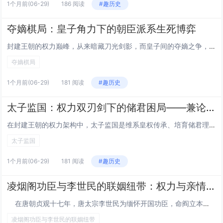
1个月前
(06-29)
186 阅读
#趣历史
夺嫡棋局：皇子角力下的朝臣派系生死博弈
封建王朝的权力巅峰，从来暗藏刀光剑影，而皇子间的夺嫡之争，绝非单纯的血脉角逐，更是裹挟满朝文武的派系角力。每一位皇子的身后，都站着以家族、政见、利益为纽带的朝臣集团，他们互为棋子又彼此牵制，将朝堂化作不见硝烟的战场，用权谋与算计书写着王朝权...
夺嫡棋局
1个月前
(06-29)
181 阅读
#趣历史
太子监国：权力双刃剑下的储君困局——兼论制度利弊与王朝隐患
在封建王朝的权力架构中，太子监国是维系皇权传承、培育储君理政能力的核心制度设计。当皇帝因亲征、巡幸或身体抱恙等原因离朝时，太子以储君身份代行国政，既彰显其储位分量，也为权力平稳过渡铺路。然而，这一看似稳固国本的制度，实则是一把锋利的双刃剑：...
太子监国
1个月前
(06-29)
181 阅读
#趣历史
凌烟阁功臣与李世民的联姻纽带：权力与亲情的交织
在唐朝贞观十七年，唐太宗李世民为缅怀开国功臣，命阎立本在凌烟阁绘制二十四位功臣画像，史称“凌烟阁二十四功臣”。这些功臣不仅是唐朝建立的基石，更是李世民巩固统治的重要支柱。为进一步强化与功臣集团的关系，李世民通过联...
凌烟阁功臣与李世民的联姻纽带