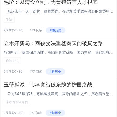
毛玠：以清俭立制，为曹魏筑牢人才根基
东汉末年，天下纷扰，群雄逐鹿。在这场关乎政权兴衰的角逐中，曹魏势力能从乱世中崛起，不仅得益于曹操的雄才大略，更离不开一批能臣的鼎力辅佐。其中，谋士毛玠以“清廉节俭”为纲，不仅扭转了当时奢靡浮华的官场风气，更凭借精准的识人之术，为曹魏选拔出...
毛玠
2周前
(07-30)
183 阅读
#趣历史
立木开新局：商鞅变法重塑秦国的破局之路
战国初期，秦国偏居西陲，深陷旧贵族垄断、国力贫弱、诸侯轻视的困境，变革成为挽救国运的唯一出路。商鞅应秦孝公求贤之邀入秦，以“徙木立信”打破官民信任坚冰，再以系统性变法重构国家秩序，用十年时间将积弱之秦锻造成虎踞中原的强国，彻底改写了秦国命运...
商鞅变法
2周前
(07-30)
177 阅读
#趣历史
玉壁孤城：韦孝宽智破东魏的护国之战
公元546年深秋，寒风裹挟着黄土高原的肃杀之气，席卷着玉壁古城的每一寸城墙。城下，东魏丞相高欢亲率十万大军，营帐连绵如黑云压境；城上，西魏守将韦孝宽仅率不足七千守军，却目光如炬，稳坐城楼。这场关乎两国国运的攻防对决，最终以韦孝宽的完胜载入...
韦孝宽智破东魏
2周前
(07-30)
167 阅读
#趣历史