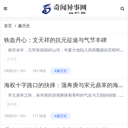
首页
趣历史
铁血丹心：文天祥的抗元征途与气节丰碑
南宋末年，元军铁蹄踏碎山河，华夏大地陷入风雨飘摇的至暗时刻。当朝廷偏安一隅、投降派充斥朝堂，文天祥以一介书生挺身而出，变卖家产募兵勤王，奔走各地联络义军，用热血践行保家卫国的誓言；兵败被俘后，他面对威逼利诱岿然不动，以生命坚守民族气节，在...
文天祥
2周前
(07-30)
192 阅读
#趣历史
海权十字路口的抉择：蒲寿庚与宋元鼎革的海贸博弈
宋元鼎革之际，泉州港的浪潮裹挟着香料的气息与王朝的硝烟，成为东西方贸易与权力交锋的核心舞台。阿拉伯海商后裔蒲寿庚，凭借对南洋通商要道的绝对掌控，在王朝更迭的漩涡中，以利益为秤、以局势为尺，做出了影响历史走向的关键抉择，成为宋元海贸史上极具...
蒲寿庚
2周前
(07-30)
177 阅读
#趣历史