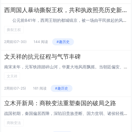
西周国人暴动撕裂王权，共和执政照亮历史新程
公元前841年，西周王朝的都城镐京，被一场由平民掀起的风暴席卷。这场史称“国人暴动”的抗争，不仅将周厉王逐出王宫，更彻底撼动了周天子不可撼动的权威，催生了中国历史上首个共和执政的政权。这场以平民为主体的抗争，打破了“君权神授”的神话，用...
撕裂王权
2周前
(07-30)
144 阅读
#趣历史
文天祥的抗元征程与气节丰碑
南宋末年，元军铁蹄踏碎山河，华夏大地风雨飘摇。当朝廷偏安、投降派充斥朝堂，文天祥以一介书生挺身而出，从散尽家财募兵勤王，到奔走各地联络义军，再到兵败被俘后坚守气节，用生命书写了一曲气壮山河的忠烈长歌，成为中华民族精神谱系中不朽的丰碑。危局奋...
文天祥
2周前
(07-25)
161 阅读
#趣历史
立木开新局：商鞅变法重塑秦国的破局之路
战国初期，秦国偏居西陲，深陷旧贵族垄断、国力贫弱、诸侯轻视的困境，变革成为挽救国运的唯一出路。商鞅应秦孝公求贤之邀入秦，以“徙木立信”打破官民信任坚冰，再以系统性变法重构国家秩序，用十年时间将积弱之秦锻造成虎踞中原的强国，彻底改写了秦国命运...
商鞅变法