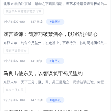
北宋末年的汴京城，繁华之下暗流涌动。当艺术造诣登峰造极却治国无方的宋徽宗赵佶，邂逅色艺双绝、名动京城的名妓李师师，一场跨越宫廷与市井的荒唐情事就此拉开帷幕。这段交织着欲望、权谋与悲情的往事，不仅成为北宋末年政治昏聩、世风浮靡的生动注脚，更在...
宋徽宗与李师师的荒唐往事
1个月前
(07-06)
147 阅读
#趣历史
戏言藏谏：简雍巧破禁酒令，以谐语护民心
东汉末年，刘备立足益州，初定基业，百废待兴。彼时蜀地历经战乱，百姓疲惫，田地荒芜，粮食收成锐减，民生凋敝成为摆在刘备面前最棘手的难题。为应对粮荒，保障军民温饱，刘备忧心如焚，思虑再三后，颁布了一道严苛的禁酒法令——无论官员百姓，一律不得私自...
简雍巧破禁酒令
1个月前
(07-06)
141 阅读
#趣历史
马良出使东吴，以智谋筑牢蜀吴盟约
东汉末年，天下三分，魏、蜀、吴三足鼎立，局势波谲云诡。赤壁之战后，蜀吴虽曾联手大破曹军，奠定同盟根基，但随着荆州归属、势力边界等问题的拉扯，两国关系暗生嫌隙，同盟的纽带逐渐紧绷，随时有断裂的风险。彼时的蜀汉，根基未稳，若失去东吴的牵制，便要...
马良出使东吴
1个月前
(07-06)
147 阅读
#趣历史