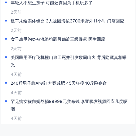
年轻人不想生孩子 可能还真因为手机玩多了
2天前
租车未给实体钥匙 3人被困海拔3700米野外11小时 门店回应
2天前
女子患甲沟炎被流浪狗舔脚确诊三级暴露 医生回应
2天前
美国民用医疗飞机撞山致四死并引发数周山火 背后隐藏真相曝
光！
4天前
240斤男子靠AI制订方案减肥 45天狂瘦40斤险丧命！
4天前
罕见病女孩向嫣然捐99999元救命钱 李亚鹏发视频回应几度哽
咽
4天前
英国女孩成全球唯一“三无超人” 无饥饿无痛感无危险感