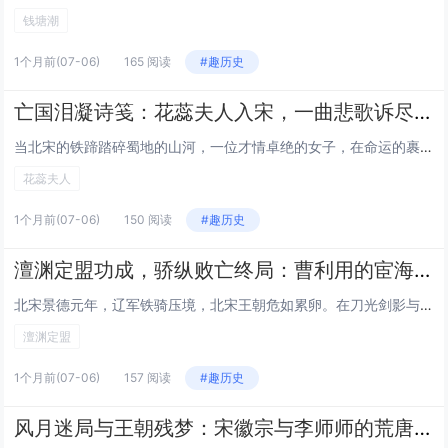
钱塘潮
1个月前
(07-06)
165 阅读
#趣历史
亡国泪凝诗笺：花蕊夫人入宋，一曲悲歌诉尽故国殇
当北宋的铁蹄踏碎蜀地的山河，一位才情卓绝的女子，在命运的裹挟下踏入宋宫。她就是花蕊夫人，以一支蘸满血泪的笔，写下传诵千古的诗词，将故国覆灭的悲苦，凝成历史深处最凄婉的绝唱。乱世红颜，承一国繁华与倾覆花蕊夫人，本是后蜀后主孟昶的宠妃，生于蜀地...
花蕊夫人
1个月前
(07-06)
150 阅读
#趣历史
澶渊定盟功成，骄纵败亡终局：曹利用的宦海浮沉与人生警鉴
北宋景德元年，辽军铁骑压境，北宋王朝危如累卵。在刀光剑影与谈判博弈的交织中，曹利用临危受命，以坚定的气节促成澶渊之盟，为两国换得数十年和平，立下不世之功。可这位曾挽狂澜于既倒的功臣，却在身居高位后骄纵跋扈，纵容子弟横行不法，最终亲手葬送了家...
澶渊定盟
1个月前
(07-06)
157 阅读
#趣历史
风月迷局与王朝残梦：宋徽宗与李师师的荒唐往事