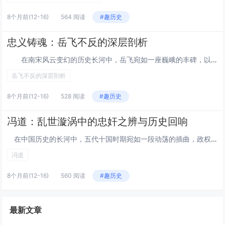
8个月前
(12-16)
564 阅读
#趣历史
忠义铸魂：岳飞不反的深层剖析
在南宋风云变幻的历史长河中，岳飞宛如一座巍峨的丰碑，以其卓越的军事才能、高尚的爱国情怀和坚贞不屈的精神，成为了中华民族精神的象征。然而，这位战功赫赫的抗金名将，在明知自己遭人陷害的情况下...
岳飞不反的深层剖析
8个月前
(12-16)
528 阅读
#趣历史
冯道：乱世漩涡中的忠奸之辨与历史回响
在中国历史的长河中，五代十国时期宛如一段动荡的插曲，政权更迭如走马灯般频繁。在这风云变幻的时代，冯道以其独特的政治生涯，成为历史评价中极具争议的人物。他历经四朝十帝，始终稳居高位，这一现象在传统忠君观念的审视下，引发了关于他是忠臣还是奸臣...
冯道
8个月前
(12-16)
560 阅读
#趣历史
最新文章