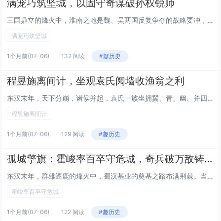
满宠巧筑坚城，以固守奇谋破孙权锐师
三国鼎立的烽火中，淮南之地是魏、吴两国反复争夺的战略要冲，而合肥，更是关乎两国国运的核心关隘。东吴君主孙权久怀席卷淮南、直逼中原的雄心，多次亲率大军压境，意图一举攻破合肥，撕开曹魏的南方防线。彼时，面对孙权麾下兵强马壮、来势汹汹的十万大军，...
满宠巧筑坚城
1个月前
(07-06)
132 阅读
#趣历史
程昱施离间计，坐观袁氏阋墙收渔翁之利
东汉末年，天下分崩，诸侯并起，袁氏一族坐拥冀、青、幽、并四州之地，兵精粮足，麾下谋臣如云、猛将如雨，堪称当时最强劲的割据势力。袁绍麾下，长子袁谭掌兵在外，幼子袁尚受宠留守中枢，兄弟二人虽同出一门，却因继承权之争暗流涌动，嫌隙早已悄然滋生。此...
程昱施离间计
1个月前
(07-06)
129 阅读
#趣历史
孤城擎旗：霍峻率百卒守危城，奇兵破万敌铸传奇
东汉末年，群雄逐鹿的烽火中，蜀汉基业的奠基之路布满荆棘。当刘备率军入蜀，一路势如破竹之际，后方葭萌关却骤然陷入生死危局——刘璋麾下数万大军汹涌而至，意图截断刘备的归路，这座孤城瞬间成为决定战局走向的关键棋子。危难之际，霍峻仅率数百士卒临危受...
霍峻率百卒守危城
1个月前
(07-06)
122 阅读
#趣历史