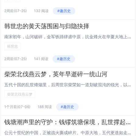
2周前
(07-25)
132 阅读
#趣历史
韩世忠的黄天荡围困与归隐抉择
南宋初年，山河破碎，金军铁蹄肆虐中原，抗金烽火在华夏大地上熊熊燃烧。在这风雨飘摇的乱世之中，韩世忠以草根之姿崛起，于黄天荡以少胜多围困金军主力，书写了南宋抗金史上最为激昂的篇章；而后又在朝堂暗流汹涌之际，看透局势主动放权归隐，以清醒的抉择保...
韩世忠
2周前
(07-25)
141 阅读
#趣历史
柴荣北伐燕云梦，英年早逝碎一统山河
五代十国的乱世烽烟里，后周世宗柴荣如一道划破混沌的锐光，以雷霆之势扫平割据、革新弊政，为中原大地的再度统一铺就通途。他胸怀收复燕云十六州的雄图，欲凭铁血与谋略终结北方游牧势力的侵扰，重塑华夏疆土的完整。然而，壮志未酬身先逝，一场突如其来的病...
柴荣北伐燕云梦
1个月前
(07-06)
188 阅读
#趣历史
钱塘潮声里的守护：钱镠筑塘保境，乱世撑起江南安宁
公元十世纪的中国，正被战火撕成碎片。中原大地，五代更迭如走马；南方诸国，割据混战无休止。然而，在吴越之地，却有一方土地，在乱世的惊涛骇浪中，始终保有难得的安宁。这份安宁，既源于钱镠以武力割据筑起的屏障，更离不开他倾尽心力修筑的捍海石塘——这...