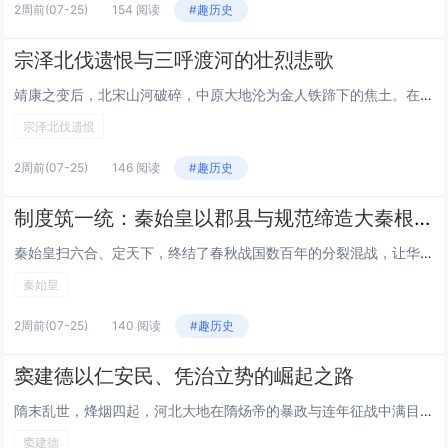
2周前
(07-25)
154 阅读
#趣历史
宗泽北伐遗恨与三呼渡河的壮烈悲歌
靖康之变后，北宋山河破碎，中原大地沦为金人铁蹄下的焦土。在这危亡之际，宗泽以垂暮之年临危受命，留守开封，一边整饬残局、筹备北伐，一边力挽狂澜抵御金军，直至生命最后一刻仍心系渡河收复失地，三呼“过河”的呐喊，成为南宋初年最震撼人心的忠烈绝唱，...
宗泽北伐遗恨
2周前
(07-25)
146 阅读
#趣历史
制度筑一统：秦始皇以郡县与规范缔造大秦根基
秦始皇扫六合、定天下，终结了春秋战国数百年的分裂混战，让华夏大地首次归于一统。而支撑起这份空前统一的，不仅是金戈铁马的功业，更是他以郡县制废除分封、以文字与度量衡规范天下的制度革新。这一系列举措，打破了旧有的政治壁垒与地域隔阂，从根基上重塑...
秦始皇
2周前
(07-25)
140 阅读
#趣历史
窦建德以仁安民、凭治立势的崛起之路
隋末乱世，烽烟四起，河北大地在隋炀帝的暴政与连年征战中满目疮痍，百姓流离失所。在这危局之中，窦建德以草根之身挺身而出，立足河北，以安抚百姓为根基，以构建稳固势力为目标，在乱世中开辟出一方安定之地，不仅成为河北百姓的依靠，更书写了一段农民领袖...
窦建德