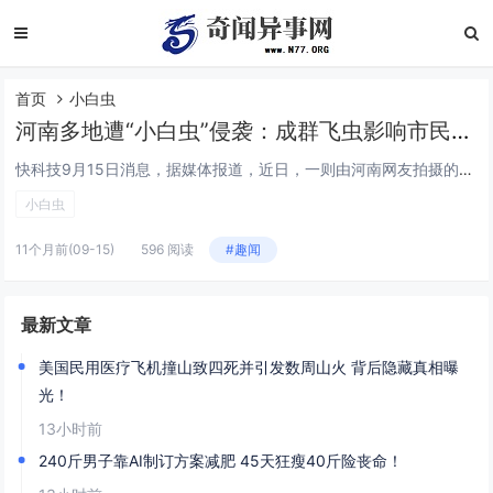
首页
小白虫
河南多地遭“小白虫”侵袭：成群飞虫影响市民出行
快科技9月15日消息，据媒体报道，近日，一则由河南网友拍摄的“小白虫”视频引发广泛关注。画面中，体型微小的白色飞虫成群出现，密度极高，几乎“无孔不入”，对市民的日常出行和生活造成了明显影响。这类被俗称为“小白虫”的昆虫，并非新物种，而是常见...
小白虫
11个月前
(09-15)
596 阅读
#趣闻
最新文章
美国民用医疗飞机撞山致四死并引发数周山火 背后隐藏真相曝
光！
13小时前
240斤男子靠AI制订方案减肥 45天狂瘦40斤险丧命！