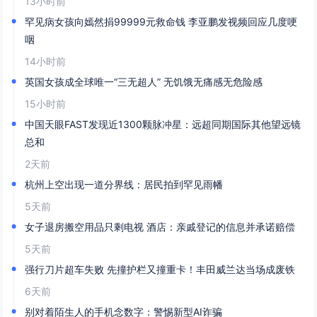
13小时前
罕见病女孩向嫣然捐99999元救命钱 李亚鹏发视频回应几度哽
咽
14小时前
英国女孩成全球唯一“三无超人” 无饥饿无痛感无危险感
15小时前
中国天眼FAST发现近1300颗脉冲星：远超同期国际其他望远镜
总和
2天前
杭州上空出现一道分界线：居民拍到罕见雨幡
5天前
女子退房搬空用品只剩电视 酒店：亲戚登记的信息并承诺赔偿
5天前
强行刀片超车失败 先撞护栏又撞重卡！丰田威兰达当场成废铁
6天前
别对着陌生人的手机念数字：警惕新型AI诈骗