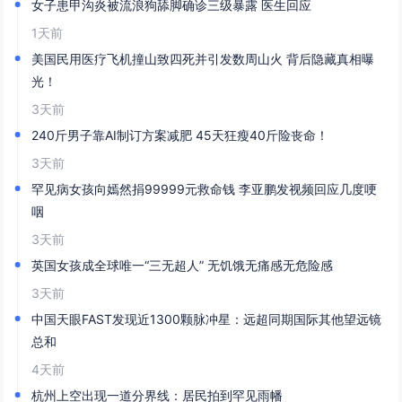
女子患甲沟炎被流浪狗舔脚确诊三级暴露 医生回应
1天前
美国民用医疗飞机撞山致四死并引发数周山火 背后隐藏真相曝
光！
3天前
240斤男子靠AI制订方案减肥 45天狂瘦40斤险丧命！
3天前
罕见病女孩向嫣然捐99999元救命钱 李亚鹏发视频回应几度哽
咽
3天前
英国女孩成全球唯一“三无超人” 无饥饿无痛感无危险感
3天前
中国天眼FAST发现近1300颗脉冲星：远超同期国际其他望远镜
总和
4天前
杭州上空出现一道分界线：居民拍到罕见雨幡