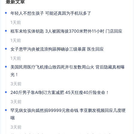
最新文章
年轻人不想生孩子 可能还真因为手机玩多了
1天前
租车未给实体钥匙 3人被困海拔3700米野外11小时 门店回应
1天前
女子患甲沟炎被流浪狗舔脚确诊三级暴露 医生回应
1天前
美国民用医疗飞机撞山致四死并引发数周山火 背后隐藏真相曝
光！
3天前
240斤男子靠AI制订方案减肥 45天狂瘦40斤险丧命！
3天前
罕见病女孩向嫣然捐99999元救命钱 李亚鹏发视频回应几度哽
咽
3天前