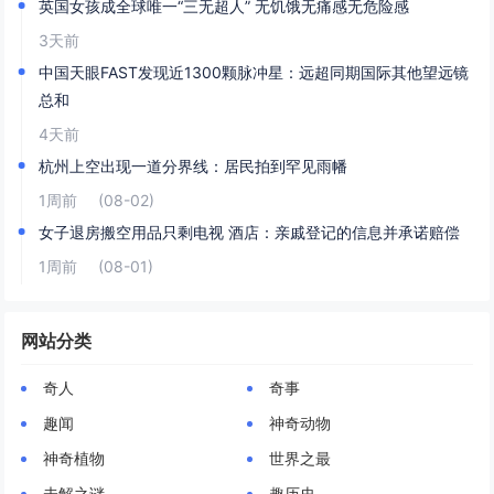
英国女孩成全球唯一“三无超人” 无饥饿无痛感无危险感
3天前
中国天眼FAST发现近1300颗脉冲星：远超同期国际其他望远镜
总和
4天前
杭州上空出现一道分界线：居民拍到罕见雨幡
1周前
(08-02)
女子退房搬空用品只剩电视 酒店：亲戚登记的信息并承诺赔偿
1周前
(08-01)
网站分类
奇人
奇事
趣闻
神奇动物
神奇植物
世界之最
未解之谜
趣历史