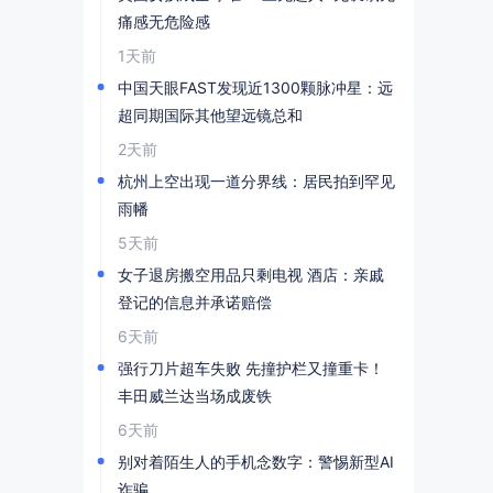
痛感无危险感
1天前
中国天眼FAST发现近1300颗脉冲星：远
超同期国际其他望远镜总和
2天前
杭州上空出现一道分界线：居民拍到罕见
雨幡
5天前
女子退房搬空用品只剩电视 酒店：亲戚
登记的信息并承诺赔偿
6天前
强行刀片超车失败 先撞护栏又撞重卡！
丰田威兰达当场成废铁
6天前
别对着陌生人的手机念数字：警惕新型AI
诈骗