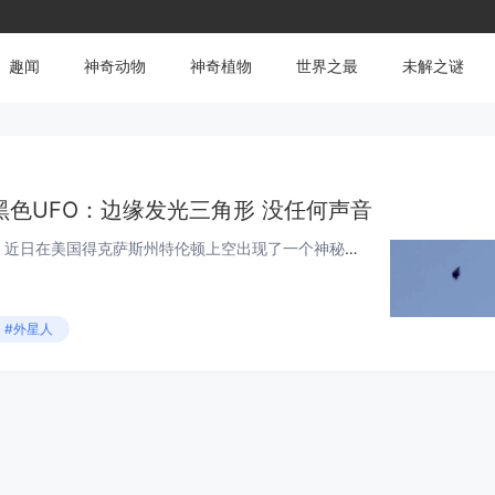
趣闻
神奇动物
神奇植物
世界之最
未解之谜
色UFO：边缘发光三角形 没任何声音
9月30日消息，海外媒体报道，近日在美国得克萨斯州特伦顿上空出现了一个神秘的黑色三角飞行物。报道指出，事件发生于当地时间9月8日，两名当地居民发现一个黑色金字塔形物体向东移动，持续大约2分钟。目击者通过手机放大镜头拍摄到清晰画面，物体呈青铜...
#外星人