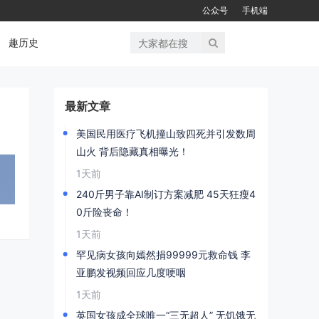
公众号
手机端
趣历史
最新文章
美国民用医疗飞机撞山致四死并引发数周
山火 背后隐藏真相曝光！
1天前
240斤男子靠AI制订方案减肥 45天狂瘦4
0斤险丧命！
1天前
罕见病女孩向嫣然捐99999元救命钱 李
亚鹏发视频回应几度哽咽
1天前
英国女孩成全球唯一“三无超人” 无饥饿无