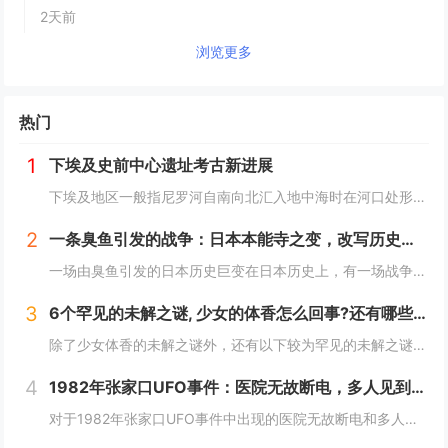
2天前
浏览更多
热门
1
下埃及史前中心遗址考古新进展
下埃及地区一般指尼罗河自南向北汇入地中海时在河口处形成的冲积平原地带，即尼罗河三角洲地区，与之相对应的是尼罗河河谷地带的上埃及地区。下埃及水系发达，水网密布，自史前时期就已有人类在此活动。然而，三角洲地区的地下水位较高，不利于地下文物的保存...
2
一条臭鱼引发的战争：日本本能寺之变，改写历史的诡异之战？
一场由臭鱼引发的日本历史巨变在日本历史上，有一场战争因其离奇的起因而备受瞩目，这便是1582年的本能寺之变。这场战争不仅彻底改变了日本的命运，更因其起因——一条臭鱼，而显得尤为诡异。当时，日本正处于战国时代，各大诸侯势力割据一方。而织田信长...
3
6个罕见的未解之谜, 少女的体香怎么回事?还有哪些？
除了少女体香的未解之谜外，还有以下较为罕见的未解之谜：1. **人体自燃现象**：在某些情况下，人体会莫名其妙地起火燃烧，而且火势凶猛，受害者往往在短时间内被严重烧伤甚至死亡。这种现象极其罕见且令人费解，因为人体本身通常不具备自燃的条件。一...
4
1982年张家口UFO事件：医院无故断电，多人见到奇怪的光，这事你怎么看？
对于1982年张家口UFO事件中出现的医院无故断电和多人见到奇怪的光这一现象，可以从以下几个角度来分析：1. **自然现象或天文现象误认的可能性**：- **大气光学现象**：自然界中存在着多种大气光学现象，如球状闪电、极光、海市蜃楼等。在...