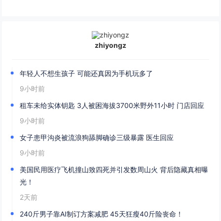
zhiyongz
年轻人不想生孩子 可能还真因为手机玩多了
9小时前
租车未给实体钥匙 3人被困海拔3700米野外11小时 门店回应
9小时前
女子患甲沟炎被流浪狗舔脚确诊三级暴露 医生回应
9小时前
美国民用医疗飞机撞山致四死并引发数周山火 背后隐藏真相曝
光！
2天前
240斤男子靠AI制订方案减肥 45天狂瘦40斤险丧命！