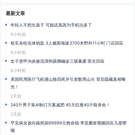
最新文章
年轻人不想生孩子 可能还真因为手机玩多了
9小时前
租车未给实体钥匙 3人被困海拔3700米野外11小时 门店回应
9小时前
女子患甲沟炎被流浪狗舔脚确诊三级暴露 医生回应
9小时前
美国民用医疗飞机撞山致四死并引发数周山火 背后隐藏真相曝
光！
2天前
240斤男子靠AI制订方案减肥 45天狂瘦40斤险丧命！
2天前
罕见病女孩向嫣然捐99999元救命钱 李亚鹏发视频回应几度哽
咽