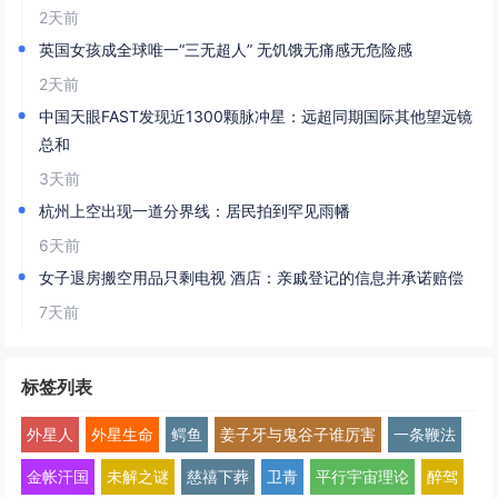
2天前
英国女孩成全球唯一“三无超人” 无饥饿无痛感无危险感
2天前
中国天眼FAST发现近1300颗脉冲星：远超同期国际其他望远镜
总和
3天前
杭州上空出现一道分界线：居民拍到罕见雨幡
6天前
女子退房搬空用品只剩电视 酒店：亲戚登记的信息并承诺赔偿
7天前
标签列表
外星人
外星生命
鳄鱼
姜子牙与鬼谷子谁厉害
一条鞭法
金帐汗国
未解之谜
慈禧下葬
卫青
平行宇宙理论
醉驾