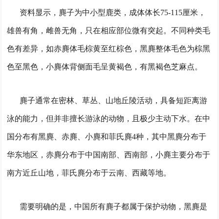
资料显示，麂子为中小型鹿类，成体体长75-115厘米，
雄兽有角，雌兽无角，只在相应部位微有突起。
不同种类毛
色有差异，如赤麂体毛棕黄至红棕色，黑麂整体毛色为棕黑
色至黑色，小麂体背侧面毛呈黄褐色，有黑褐色芝麻点。
麂子通常在密林、草丛、山地丘陵活动，具备短距离游
泳的能力，但并非擅长游泳的动物，且极少主动下水。
在中
国分布有黑麂、赤麂、小麂和菲氏麂4种，其中黑麂分布于
华东地区，赤麂分布于中国南部、西南部，小麂主要分布于
南方近丘山地，菲氏麂分布于云南、西藏等地。
需要明确的是，中国所有麂子都属于保护动物，黑麂是