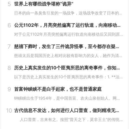
5
世界上有哪些战争堪称“诡异”
日本的由一条臭鱼引发的一场战争，这场战争改变了日本的命运，起因居然是一条臭鱼，这是我认为最诡异的战争了。1582年，织田信长已经控制了以京都为中心的最富庶的半个日本，威望和势力都如日中天，统一日本只是个时间问题。信长也做好了消灭其他不服从命...
6
公元1102年，月亮突然偏离了运行轨道，向南移动，不久后又回到了原位这么离奇的事件你怎么看
对于公元1102年月亮突然偏离运行轨道向南移动后又回到原位这一事件，我们可以从科学和历史文化两个角度来分析：- **科学角度**：- **观测误差可能性**：古代的天文观测技术相对落后，缺乏高精度的观测仪器和科学的观测方法。人们对天体的观测...
7
慈禧下葬时，发生了三件诡异怪事，至今都存在疑虑！
慈禧太后是我国历史上相对比较有影响力的女人，她作为清朝末期的真正掌权者不仅用自己的实力证明了女人统治男人是很正常的事情而且还做了很多男人都想不到的决定。其实慈禧太后是我国历史上一个比较有争议的女人，也是一个影响历史的女人。慈禧太后作为清朝末...
8
历史上真实发生的10个匪夷所思的离奇事件，你知道几个？
以下是历史上真实发生的10个匪夷所思的离奇事件：1. **法国女子学校火灾事件**：2002年，沙特阿拉伯麦加的一所女子学校发生火灾，女学生们逃离时，在校门口巡逻的“宗教警察”竟以她们没有佩戴面纱、没穿伊斯兰传统服装为由阻止学生离开着火的教...
9
首富钟睒睒不是白手起家，也不是普通家庭
钟睒睒出生于1954年，是中国首富、农夫山泉创始人。网上都说钟睒睒是白手起家、普通家庭，但我不这么认为。你仔细看：背景：钟睒睒的父亲在浙东游击区做新闻宣传工作，建国后进入了《浙江日报》做编辑工作，还曾做过浙江人民广播电台政治宣传组负责人。钟...
10
古代信息不发达，如何进行人口普查，做到精准无误？折服古人智慧
人口普查，古来有之。按照“普天之下，莫非王土”的传统，将户籍统计纳入到细化准确这一办法，我国在世界历史上都属于遥遥领先者。那么在古代没有任何今天的完整统计技术，是怎么做到精确统计的呢？人口直接关系到兴...