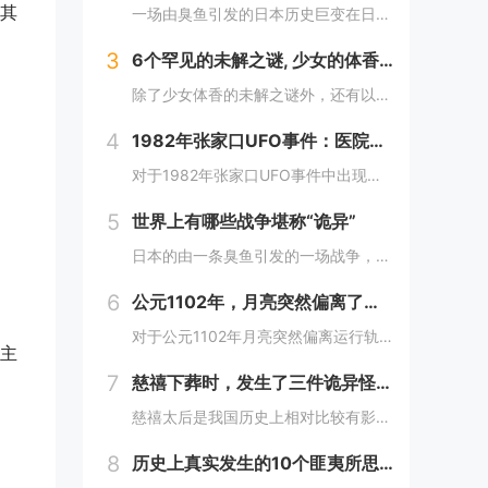
其
一场由臭鱼引发的日本历史巨变在日本历史上，有一场战争因其离奇的起因而备受瞩目，这便是1582年的本能寺之变。这场战争不仅彻底改变了日本的命运，更因其起因——一条臭鱼，而显得尤为诡异。当时，日本正处于战国时代，各大诸侯势力割据一方。而织田信长...
3
6个罕见的未解之谜, 少女的体香怎么回事?还有哪些？
除了少女体香的未解之谜外，还有以下较为罕见的未解之谜：1. **人体自燃现象**：在某些情况下，人体会莫名其妙地起火燃烧，而且火势凶猛，受害者往往在短时间内被严重烧伤甚至死亡。这种现象极其罕见且令人费解，因为人体本身通常不具备自燃的条件。一...
4
1982年张家口UFO事件：医院无故断电，多人见到奇怪的光，这事你怎么看？
对于1982年张家口UFO事件中出现的医院无故断电和多人见到奇怪的光这一现象，可以从以下几个角度来分析：1. **自然现象或天文现象误认的可能性**：- **大气光学现象**：自然界中存在着多种大气光学现象，如球状闪电、极光、海市蜃楼等。在...
5
世界上有哪些战争堪称“诡异”
日本的由一条臭鱼引发的一场战争，这场战争改变了日本的命运，起因居然是一条臭鱼，这是我认为最诡异的战争了。1582年，织田信长已经控制了以京都为中心的最富庶的半个日本，威望和势力都如日中天，统一日本只是个时间问题。信长也做好了消灭其他不服从命...
6
公元1102年，月亮突然偏离了运行轨道，向南移动，不久后又回到了原位这么离奇的事件你怎么看
对于公元1102年月亮突然偏离运行轨道向南移动后又回到原位这一事件，我们可以从科学和历史文化两个角度来分析：- **科学角度**：- **观测误差可能性**：古代的天文观测技术相对落后，缺乏高精度的观测仪器和科学的观测方法。人们对天体的观测...
主
7
慈禧下葬时，发生了三件诡异怪事，至今都存在疑虑！
慈禧太后是我国历史上相对比较有影响力的女人，她作为清朝末期的真正掌权者不仅用自己的实力证明了女人统治男人是很正常的事情而且还做了很多男人都想不到的决定。其实慈禧太后是我国历史上一个比较有争议的女人，也是一个影响历史的女人。慈禧太后作为清朝末...
8
历史上真实发生的10个匪夷所思的离奇事件，你知道几个？