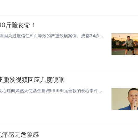
40斤险丧命！
快科技8月5日消息，近日，成都市第一人民医院分享了一则因为过度信任AI而导致的严重致病案例。成都34岁陈先生（化名）是一...
李亚鹏发视频回应几度哽咽
快科技8月6日消息，据媒体报道，近日，“地铁吐血女孩”胡心瑶向嫣然天使基金捐赠99999元善款的爱心事件引发广泛关注。昨...
无痛感无危险感