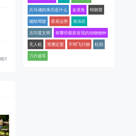
兵马俑的来历是什么
金龙鱼
特朗普
辅助驾驶
星座运势
渐冻症
古印度文明
有哪些最新发现的动物物种
无人机
澶渊定盟
不明飞行物
杜鹃
刀片超车
这概率买彩票吧