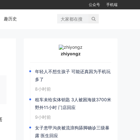
公众号
手机端
趣历史
zhiyongz
年轻人不想生孩子 可能还真因为手机玩
多了
8小时前
租车未给实体钥匙 3人被困海拔3700米
野外11小时 门店回应
9小时前
甚
女子患甲沟炎被流浪狗舔脚确诊三级暴
露 医生回应