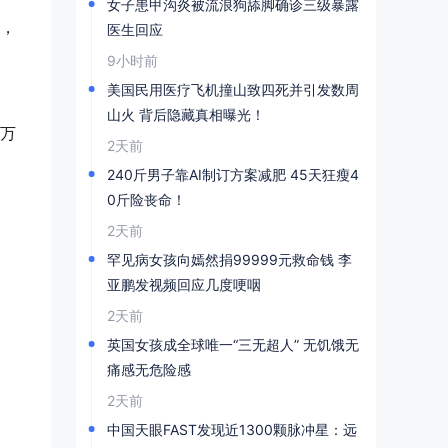
女子患甲沟炎被流浪狗舔脚确诊三级暴露
，
医生回应
9小时前
美国民用医疗飞机撞山致四死并引发数周
山火 背后隐藏真相曝光！
万
2天前
240斤男子靠AI制订方案减肥 45天狂瘦4
0斤险丧命！
2天前
罕见病女孩向嫣然捐99999元救命钱 李
亚鹏发视频回应几度哽咽
2天前
英国女孩成全球唯一“三无超人” 无饥饿无
痛感无危险感
2天前
中国天眼FAST发现近1300颗脉冲星：远