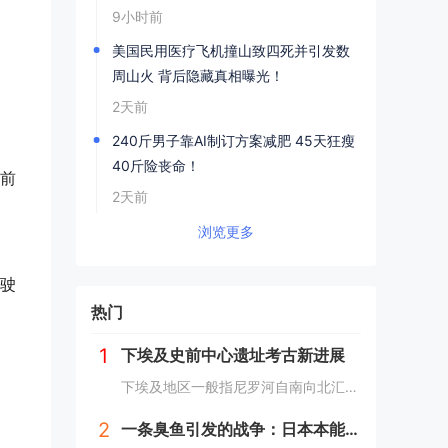
9小时前
美国民用医疗飞机撞山致四死并引发数
周山火 背后隐藏真相曝光！
2天前
240斤男子靠AI制订方案减肥 45天狂瘦
40斤险丧命！
前
2天前
浏览更多
驶
热门
1
下埃及史前中心遗址考古新进展
下埃及地区一般指尼罗河自南向北汇入地中海时在河口处形成的冲积平原地带，即尼罗河三角洲地区，与之相对应的是尼罗河河谷地带的上埃及地区。下埃及水系发达，水网密布，自史前时期就已有人类在此活动。然而，三角洲地区的地下水位较高，不利于地下文物的保存...
2
一条臭鱼引发的战争：日本本能寺之变，改写历史的诡异之战？