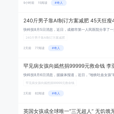
9小时前
15阅读
#奇人
240斤男子靠AI制订方案减肥 45天狂瘦
240斤男子靠AI制订方案减肥
2天前
77阅读
#奇人
罕见病女孩向嫣然捐99999元救命钱 
罕见病女孩向嫣然捐99999元救命钱
2天前
82阅读
#奇人
英国女孩成全球唯一“三无超人” 无饥饿