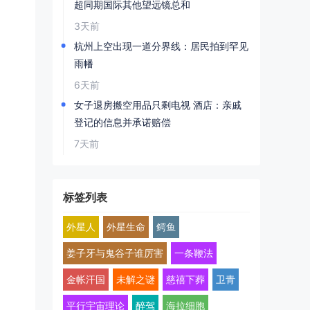
超同期国际其他望远镜总和
3天前
杭州上空出现一道分界线：居民拍到罕见
雨幡
6天前
女子退房搬空用品只剩电视 酒店：亲戚
登记的信息并承诺赔偿
7天前
标签列表
外星人
外星生命
鳄鱼
姜子牙与鬼谷子谁厉害
一条鞭法
金帐汗国
未解之谜
慈禧下葬
卫青
平行宇宙理论
醉驾
海拉细胞