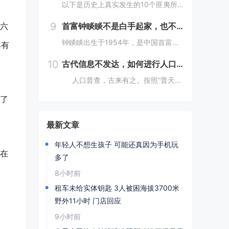
以下是历史上真实发生的10个匪夷所思的离奇事件：1. **法国女子学校火灾事件**：2002年，沙特阿拉伯麦加的一所女子学校发生火灾，女学生们逃离时，在校门口巡逻的“宗教警察”竟以她们没有佩戴面纱、没穿伊斯兰传统服装为由阻止学生离开着火的教...
9
首富钟睒睒不是白手起家，也不是普通家庭
六
钟睒睒出生于1954年，是中国首富、农夫山泉创始人。网上都说钟睒睒是白手起家、普通家庭，但我不这么认为。你仔细看：背景：钟睒睒的父亲在浙东游击区做新闻宣传工作，建国后进入了《浙江日报》做编辑工作，还曾做过浙江人民广播电台政治宣传组负责人。钟...
具有
10
古代信息不发达，如何进行人口普查，做到精准无误？折服古人智慧
人口普查，古来有之。按照“普天之下，莫非王土”的传统，将户籍统计纳入到细化准确这一办法，我国在世界历史上都属于遥遥领先者。那么在古代没有任何今天的完整统计技术，是怎么做到精确统计的呢？人口直接关系到兴...
了
最新文章
年轻人不想生孩子 可能还真因为手机玩
在
多了
8小时前
租车未给实体钥匙 3人被困海拔3700米
野外11小时 门店回应
9小时前