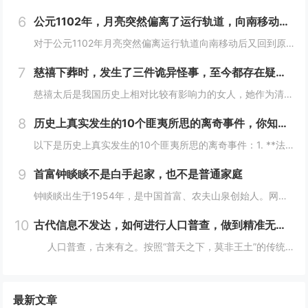
6
公元1102年，月亮突然偏离了运行轨道，向南移动，不久后又回到了原位这么离奇的事件你怎么看
对于公元1102年月亮突然偏离运行轨道向南移动后又回到原位这一事件，我们可以从科学和历史文化两个角度来分析：- **科学角度**：- **观测误差可能性**：古代的天文观测技术相对落后，缺乏高精度的观测仪器和科学的观测方法。人们对天体的观测...
7
慈禧下葬时，发生了三件诡异怪事，至今都存在疑虑！
慈禧太后是我国历史上相对比较有影响力的女人，她作为清朝末期的真正掌权者不仅用自己的实力证明了女人统治男人是很正常的事情而且还做了很多男人都想不到的决定。其实慈禧太后是我国历史上一个比较有争议的女人，也是一个影响历史的女人。慈禧太后作为清朝末...
8
历史上真实发生的10个匪夷所思的离奇事件，你知道几个？
以下是历史上真实发生的10个匪夷所思的离奇事件：1. **法国女子学校火灾事件**：2002年，沙特阿拉伯麦加的一所女子学校发生火灾，女学生们逃离时，在校门口巡逻的“宗教警察”竟以她们没有佩戴面纱、没穿伊斯兰传统服装为由阻止学生离开着火的教...
9
首富钟睒睒不是白手起家，也不是普通家庭
钟睒睒出生于1954年，是中国首富、农夫山泉创始人。网上都说钟睒睒是白手起家、普通家庭，但我不这么认为。你仔细看：背景：钟睒睒的父亲在浙东游击区做新闻宣传工作，建国后进入了《浙江日报》做编辑工作，还曾做过浙江人民广播电台政治宣传组负责人。钟...
10
古代信息不发达，如何进行人口普查，做到精准无误？折服古人智慧
人口普查，古来有之。按照“普天之下，莫非王土”的传统，将户籍统计纳入到细化准确这一办法，我国在世界历史上都属于遥遥领先者。那么在古代没有任何今天的完整统计技术，是怎么做到精确统计的呢？人口直接关系到兴...
最新文章