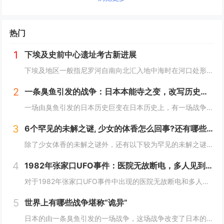
热门
1
下埃及史前中心遗址考古新进展
下埃及地区一般指尼罗河自南向北汇入地中海时在河口处形成的冲积平原地带，即尼罗河三角洲地区，与之相对应的是尼罗河河谷地带的上埃及地区。下埃及水系发达，水网密布，自史前时期就已有人类在此活动。然而，三角洲地区的地下水位较高，不利于地下文物的保存...
2
一条臭鱼引发的战争：日本本能寺之变，改写历史的诡异之战？
一场由臭鱼引发的日本历史巨变在日本历史上，有一场战争因其离奇的起因而备受瞩目，这便是1582年的本能寺之变。这场战争不仅彻底改变了日本的命运，更因其起因——一条臭鱼，而显得尤为诡异。当时，日本正处于战国时代，各大诸侯势力割据一方。而织田信长...
3
6个罕见的未解之谜, 少女的体香怎么回事?还有哪些？
除了少女体香的未解之谜外，还有以下较为罕见的未解之谜：1. **人体自燃现象**：在某些情况下，人体会莫名其妙地起火燃烧，而且火势凶猛，受害者往往在短时间内被严重烧伤甚至死亡。这种现象极其罕见且令人费解，因为人体本身通常不具备自燃的条件。一...
4
1982年张家口UFO事件：医院无故断电，多人见到奇怪的光，这事你怎么看？
对于1982年张家口UFO事件中出现的医院无故断电和多人见到奇怪的光这一现象，可以从以下几个角度来分析：1. **自然现象或天文现象误认的可能性**：- **大气光学现象**：自然界中存在着多种大气光学现象，如球状闪电、极光、海市蜃楼等。在...
5
世界上有哪些战争堪称“诡异”
日本的由一条臭鱼引发的一场战争，这场战争改变了日本的命运，起因居然是一条臭鱼，这是我认为最诡异的战争了。1582年，织田信长已经控制了以京都为中心的最富庶的半个日本，威望和势力都如日中天，统一日本只是个时间问题。信长也做好了消灭其他不服从命...