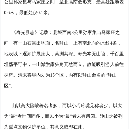
公里孙家集与马家庄之间，呈北高南低形态，最高处距地表
0.6米，最低处仅0.1米。
《寿光县志》记载：县城西南8公里孙家集与马家庄之
间，有一山石露出地面，名静山。上有南北向的水纹4条，
地表以下逐渐扩展庞大，莫测其深。
寿光本无山陵，千百里
坦荡平野中，一山巅微露头角兀然而立。故能吸引游人前往
探奇。清末将境内划为15个区，内有以静山命名的“静山
区”。
山以高大险峻著名者多，而以小巧玲珑见称者少。以大
为“最”者世间固多，而以小为“最”者未有所闻。静山之被列
为重点文物保护单位，其意义或即在此。