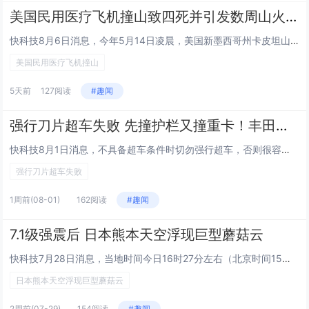
美国民用医疗飞机撞山致四死并引发数周山火 背后隐藏真相曝光！
快科技8月6日消息，今年5月14日凌晨，美国新墨西哥州卡皮坦山脉发生一起空难：一架比奇空中国王C90民用医疗转运飞机撞上...
美国民用医疗飞机撞山
5天前
127阅读
#趣闻
强行刀片超车失败 先撞护栏又撞重卡！丰田威兰达当场成废铁
快科技8月1日消息，不具备超车条件时切勿强行超车，否则很容易发生严重交通事故，公安部交通管理局就披露了这样一起案例。6月...
强行刀片超车失败
1周前
(08-01)
162阅读
#趣闻
7.1级强震后 日本熊本天空浮现巨型蘑菇云
快科技7月28日消息，当地时间今日16时27分左右（北京时间15时27分左右），日本熊本县附近突发的7.1级强震，震度达...
日本熊本天空浮现巨型蘑菇云
2周前
(07-29)
154阅读
#趣闻