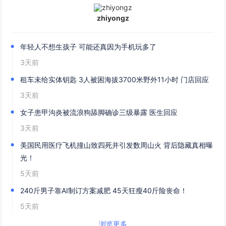
zhiyongz
年轻人不想生孩子 可能还真因为手机玩多了
3天前
租车未给实体钥匙 3人被困海拔3700米野外11小时 门店回应
3天前
女子患甲沟炎被流浪狗舔脚确诊三级暴露 医生回应
3天前
美国民用医疗飞机撞山致四死并引发数周山火 背后隐藏真相曝
光！
5天前
240斤男子靠AI制订方案减肥 45天狂瘦40斤险丧命！
5天前
浏览更多