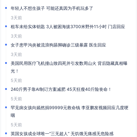
年轻人不想生孩子 可能还真因为手机玩多了
3天前
租车未给实体钥匙 3人被困海拔3700米野外11小时 门店回应
3天前
女子患甲沟炎被流浪狗舔脚确诊三级暴露 医生回应
3天前
美国民用医疗飞机撞山致四死并引发数周山火 背后隐藏真相曝
光！
5天前
240斤男子靠AI制订方案减肥 45天狂瘦40斤险丧命！
5天前
罕见病女孩向嫣然捐99999元救命钱 李亚鹏发视频回应几度哽
咽
5天前
英国女孩成全球唯一“三无超人” 无饥饿无痛感无危险感