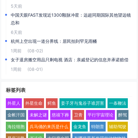
5天前
中国天眼FAST发现近1300颗脉冲星：远超同期国际其他望远镜
总和
6天前
杭州上空出现一道分界线：居民拍到罕见雨幡
1周前
(08-02)
女子退房搬空用品只剩电视 酒店：亲戚登记的信息并承诺赔偿
1周前
(08-01)
标签列表
外星人
外星生命
鳄鱼
姜子牙与鬼谷子谁厉害
一条鞭法
金帐汗国
未解之谜
慈禧下葬
卫青
平行宇宙理论
醉驾
海拉细胞
兵马俑的来历是什么
金龙鱼
特朗普
辅助驾驶