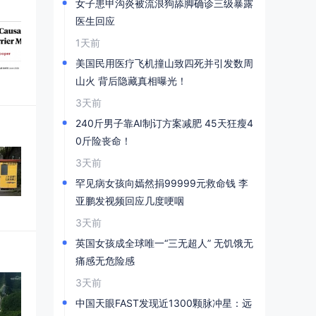
女子患甲沟炎被流浪狗舔脚确诊三级暴露
医生回应
1天前
美国民用医疗飞机撞山致四死并引发数周
山火 背后隐藏真相曝光！
3天前
240斤男子靠AI制订方案减肥 45天狂瘦4
0斤险丧命！
3天前
罕见病女孩向嫣然捐99999元救命钱 李
亚鹏发视频回应几度哽咽
3天前
英国女孩成全球唯一“三无超人” 无饥饿无
痛感无危险感
3天前
中国天眼FAST发现近1300颗脉冲星：远