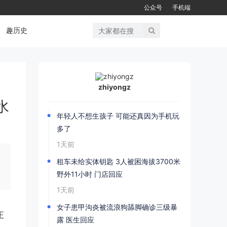
公众号
手机端
趣历史
zhiyongz
水
年轻人不想生孩子 可能还真因为手机玩
多了
1天前
租车未给实体钥匙 3人被困海拔3700米
野外11小时 门店回应
1天前
女子患甲沟炎被流浪狗舔脚确诊三级暴
正
露 医生回应