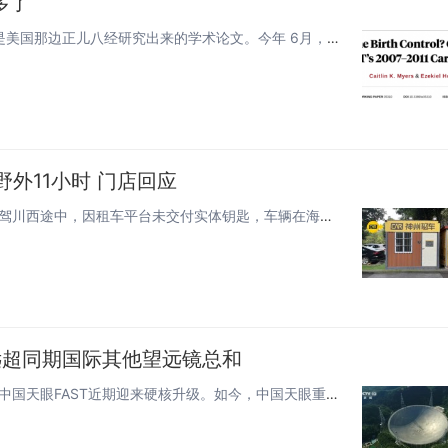
多了
“用iPhone能避孕？”我妈催生找茬都说不出来的话，竟然是美国那边正儿八经研究出来的学术论文。今年 6月，美国国家经济...
野外11小时 门店回应
快科技8月8日消息，近日，有消费者发帖称在成都租车自驾川西途中，因租车平台未交付实体钥匙，车辆在海拔约3700米处无法启...
：远超同期国际其他望远镜总和
快科技8月5日消息，据央视新闻报道，在贵州大山深处，中国天眼FAST近期迎来硬核升级。如今，中国天眼重装上阵开启新一轮深...