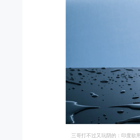
三哥打不过又玩阴的：印度欲用