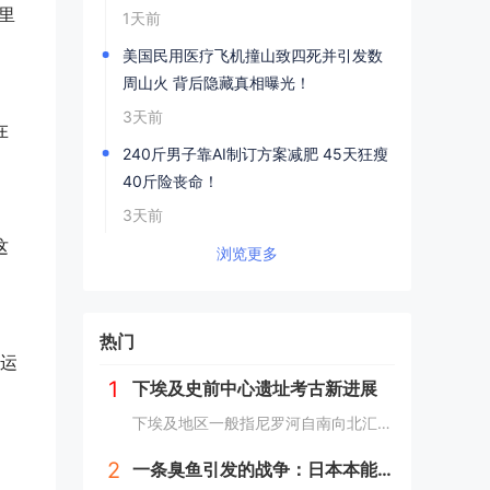
里
1天前
美国民用医疗飞机撞山致四死并引发数
周山火 背后隐藏真相曝光！
3天前
在
240斤男子靠AI制订方案减肥 45天狂瘦
40斤险丧命！
3天前
这
浏览更多
热门
运
1
下埃及史前中心遗址考古新进展
下埃及地区一般指尼罗河自南向北汇入地中海时在河口处形成的冲积平原地带，即尼罗河三角洲地区，与之相对应的是尼罗河河谷地带的上埃及地区。下埃及水系发达，水网密布，自史前时期就已有人类在此活动。然而，三角洲地区的地下水位较高，不利于地下文物的保存...
2
一条臭鱼引发的战争：日本本能寺之变，改写历史的诡异之战？