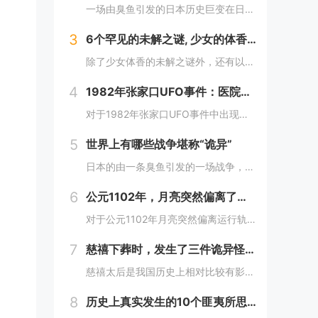
一场由臭鱼引发的日本历史巨变在日本历史上，有一场战争因其离奇的起因而备受瞩目，这便是1582年的本能寺之变。这场战争不仅彻底改变了日本的命运，更因其起因——一条臭鱼，而显得尤为诡异。当时，日本正处于战国时代，各大诸侯势力割据一方。而织田信长...
3
6个罕见的未解之谜, 少女的体香怎么回事?还有哪些？
除了少女体香的未解之谜外，还有以下较为罕见的未解之谜：1. **人体自燃现象**：在某些情况下，人体会莫名其妙地起火燃烧，而且火势凶猛，受害者往往在短时间内被严重烧伤甚至死亡。这种现象极其罕见且令人费解，因为人体本身通常不具备自燃的条件。一...
4
1982年张家口UFO事件：医院无故断电，多人见到奇怪的光，这事你怎么看？
对于1982年张家口UFO事件中出现的医院无故断电和多人见到奇怪的光这一现象，可以从以下几个角度来分析：1. **自然现象或天文现象误认的可能性**：- **大气光学现象**：自然界中存在着多种大气光学现象，如球状闪电、极光、海市蜃楼等。在...
5
世界上有哪些战争堪称“诡异”
日本的由一条臭鱼引发的一场战争，这场战争改变了日本的命运，起因居然是一条臭鱼，这是我认为最诡异的战争了。1582年，织田信长已经控制了以京都为中心的最富庶的半个日本，威望和势力都如日中天，统一日本只是个时间问题。信长也做好了消灭其他不服从命...
6
公元1102年，月亮突然偏离了运行轨道，向南移动，不久后又回到了原位这么离奇的事件你怎么看
对于公元1102年月亮突然偏离运行轨道向南移动后又回到原位这一事件，我们可以从科学和历史文化两个角度来分析：- **科学角度**：- **观测误差可能性**：古代的天文观测技术相对落后，缺乏高精度的观测仪器和科学的观测方法。人们对天体的观测...
7
慈禧下葬时，发生了三件诡异怪事，至今都存在疑虑！
慈禧太后是我国历史上相对比较有影响力的女人，她作为清朝末期的真正掌权者不仅用自己的实力证明了女人统治男人是很正常的事情而且还做了很多男人都想不到的决定。其实慈禧太后是我国历史上一个比较有争议的女人，也是一个影响历史的女人。慈禧太后作为清朝末...
8
历史上真实发生的10个匪夷所思的离奇事件，你知道几个？