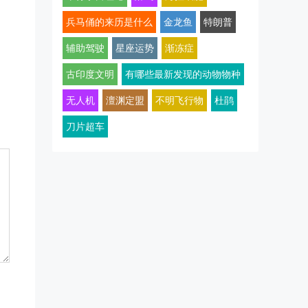
兵马俑的来历是什么
金龙鱼
特朗普
辅助驾驶
星座运势
渐冻症
古印度文明
有哪些最新发现的动物物种
无人机
澶渊定盟
不明飞行物
杜鹃
刀片超车