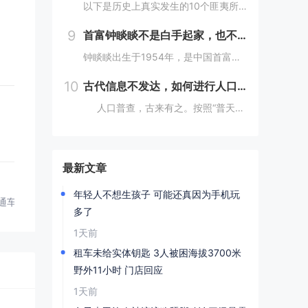
以下是历史上真实发生的10个匪夷所思的离奇事件：1. **法国女子学校火灾事件**：2002年，沙特阿拉伯麦加的一所女子学校发生火灾，女学生们逃离时，在校门口巡逻的“宗教警察”竟以她们没有佩戴面纱、没穿伊斯兰传统服装为由阻止学生离开着火的教...
9
首富钟睒睒不是白手起家，也不是普通家庭
钟睒睒出生于1954年，是中国首富、农夫山泉创始人。网上都说钟睒睒是白手起家、普通家庭，但我不这么认为。你仔细看：背景：钟睒睒的父亲在浙东游击区做新闻宣传工作，建国后进入了《浙江日报》做编辑工作，还曾做过浙江人民广播电台政治宣传组负责人。钟...
10
古代信息不发达，如何进行人口普查，做到精准无误？折服古人智慧
人口普查，古来有之。按照“普天之下，莫非王土”的传统，将户籍统计纳入到细化准确这一办法，我国在世界历史上都属于遥遥领先者。那么在古代没有任何今天的完整统计技术，是怎么做到精确统计的呢？人口直接关系到兴...
最新文章
年轻人不想生孩子 可能还真因为手机玩
通车
多了
1天前
租车未给实体钥匙 3人被困海拔3700米
野外11小时 门店回应
1天前