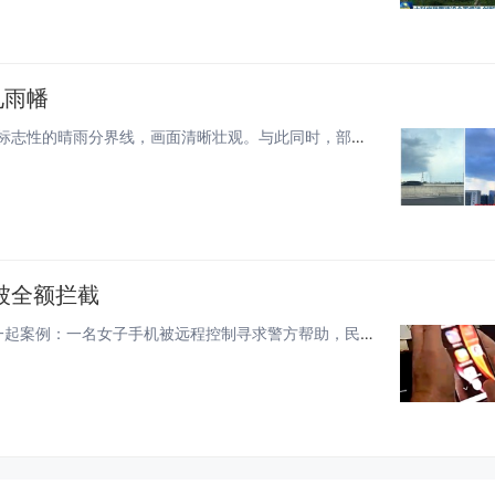
见雨幡
8月1日消息，据媒体报道，不少杭州市民在天空中拍到了标志性的晴雨分界线，画面清晰壮观。与此同时，部分区域还观测到罕见的雨...
被全额拦截
快科技7月31日消息，据媒体报道，近日，福田警察发布一起案例：一名女子手机被远程控制寻求警方帮助，民警接过该女子手机后立...