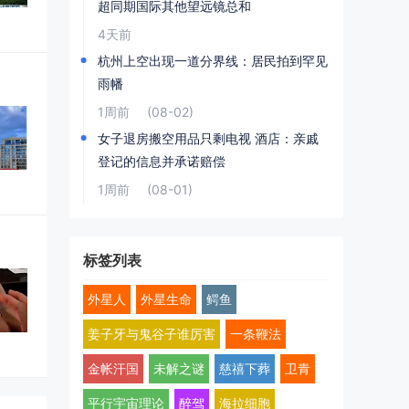
超同期国际其他望远镜总和
4天前
杭州上空出现一道分界线：居民拍到罕见
雨幡
1周前
(08-02)
女子退房搬空用品只剩电视 酒店：亲戚
登记的信息并承诺赔偿
1周前
(08-01)
标签列表
外星人
外星生命
鳄鱼
姜子牙与鬼谷子谁厉害
一条鞭法
金帐汗国
未解之谜
慈禧下葬
卫青
平行宇宙理论
醉驾
海拉细胞