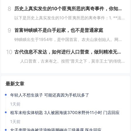
8
历史上真实发生的10个匪夷所思的离奇事件，你知道几个？
以下是历史上真实发生的10个匪夷所思的离奇事件：1. **法国女子学校火灾事件**：2002年，沙特阿拉伯麦加的一所女子学校发生火灾，女学生们逃离时，在校门口巡逻的“宗教警察”竟以她们没有佩戴面纱、没穿伊斯兰传统服装为由阻止学生离开着火的教...
9
首富钟睒睒不是白手起家，也不是普通家庭
钟睒睒出生于1954年，是中国首富、农夫山泉创始人。网上都说钟睒睒是白手起家、普通家庭，但我不这么认为。你仔细看：背景：钟睒睒的父亲在浙东游击区做新闻宣传工作，建国后进入了《浙江日报》做编辑工作，还曾做过浙江人民广播电台政治宣传组负责人。钟...
10
古代信息不发达，如何进行人口普查，做到精准无误？折服古人智慧
人口普查，古来有之。按照“普天之下，莫非王土”的传统，将户籍统计纳入到细化准确这一办法，我国在世界历史上都属于遥遥领先者。那么在古代没有任何今天的完整统计技术，是怎么做到精确统计的呢？人口直接关系到兴...
最新文章
年轻人不想生孩子 可能还真因为手机玩多了
1天前
租车未给实体钥匙 3人被困海拔3700米野外11小时 门店回应
1天前
女子患甲沟炎被流浪狗舔脚确诊三级暴露 医生回应