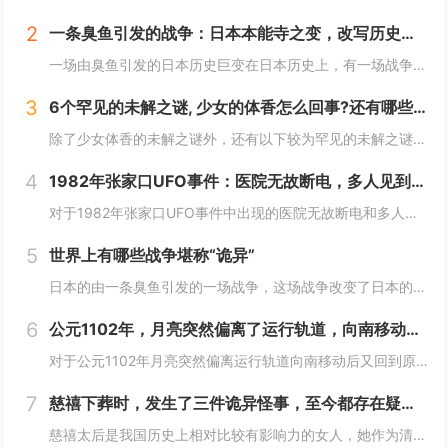
2
一条臭鱼引发的战争：日本本能寺之变，改写历史的诡异之战？
一场由臭鱼引发的日本历史巨变在日本历史上，有一场战争因其离奇的起因而备受瞩目，这便是1582年的本能寺之变。这场战争不仅彻底改变了日本的命运，更因其起因——一条臭鱼，而显得尤为诡异。当时，日本正处于战国时代，各大诸侯势力割据一方。而织田信长...
3
6个罕见的未解之谜, 少女的体香怎么回事?还有哪些？
除了少女体香的未解之谜外，还有以下较为罕见的未解之谜：1. **人体自燃现象**：在某些情况下，人体会莫名其妙地起火燃烧，而且火势凶猛，受害者往往在短时间内被严重烧伤甚至死亡。这种现象极其罕见且令人费解，因为人体本身通常不具备自燃的条件。一...
4
1982年张家口UFO事件：医院无故断电，多人见到奇怪的光，这事你怎么看？
对于1982年张家口UFO事件中出现的医院无故断电和多人见到奇怪的光这一现象，可以从以下几个角度来分析：1. **自然现象或天文现象误认的可能性**：- **大气光学现象**：自然界中存在着多种大气光学现象，如球状闪电、极光、海市蜃楼等。在...
5
世界上有哪些战争堪称“诡异”
日本的由一条臭鱼引发的一场战争，这场战争改变了日本的命运，起因居然是一条臭鱼，这是我认为最诡异的战争了。1582年，织田信长已经控制了以京都为中心的最富庶的半个日本，威望和势力都如日中天，统一日本只是个时间问题。信长也做好了消灭其他不服从命...
6
公元1102年，月亮突然偏离了运行轨道，向南移动，不久后又回到了原位这么离奇的事件你怎么看
对于公元1102年月亮突然偏离运行轨道向南移动后又回到原位这一事件，我们可以从科学和历史文化两个角度来分析：- **科学角度**：- **观测误差可能性**：古代的天文观测技术相对落后，缺乏高精度的观测仪器和科学的观测方法。人们对天体的观测...
7
慈禧下葬时，发生了三件诡异怪事，至今都存在疑虑！
慈禧太后是我国历史上相对比较有影响力的女人，她作为清朝末期的真正掌权者不仅用自己的实力证明了女人统治男人是很正常的事情而且还做了很多男人都想不到的决定。其实慈禧太后是我国历史上一个比较有争议的女人，也是一个影响历史的女人。慈禧太后作为清朝末...