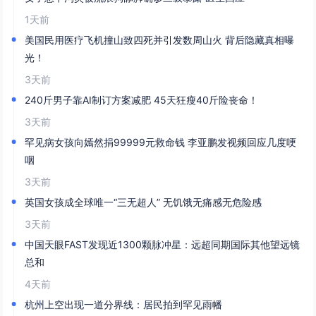
1天前
美国民用医疗飞机撞山致四死并引发数周山火 背后隐藏真相曝
光！
3天前
240斤男子靠AI制订方案减肥 45天狂瘦40斤险丧命！
3天前
罕见病女孩向嫣然捐99999元救命钱 李亚鹏发视频回应几度哽
咽
3天前
英国女孩成全球唯一“三无超人” 无饥饿无痛感无危险感
3天前
中国天眼FAST发现近1300颗脉冲星：远超同期国际其他望远镜
总和
4天前
杭州上空出现一道分界线：居民拍到罕见雨幡