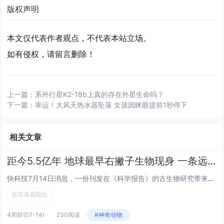
版权声明
本文仅代表作者观点，不代表本站立场。
如有侵权，请留言删除！
上一篇：
系外行星K2-18b上真的存在外星生命吗？
下一篇：
幸运！大风天热水器坠落 女孩因眯眼提前1秒停下
相关文章
距今5.5亿年 地球最早右撇子生物现身 一条远古海底蠕虫
快科技7月14日消息，一份刊发在《科学报告》的古生物研究带来全新发现，距今约5.5亿年的远古海洋生物斯普里格蠕虫，是目前...
远古海底蠕虫
4周前
(07-14)
230阅读
#神奇动物