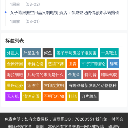
1周前
(08-02)
女子退房搬空用品只剩电视 酒店：亲戚登记的信息并承诺赔偿
1周前
(08-01)
标签列表
外星人
外星生命
鳄鱼
姜子牙与鬼谷子谁厉害
一条鞭法
金帐汗国
未解之谜
慈禧下葬
卫青
平行宇宙理论
醉驾
海拉细胞
兵马俑的来历是什么
金龙鱼
特朗普
辅助驾驶
星座运势
渐冻症
古印度文明
有哪些最新发现的动物物种
无人机
澶渊定盟
不明飞行物
杜鹃
刀片超车
免责声明：如有文章侵权，请联系QQ：78260551 我们第一时间会
删除侵权文章，谢谢！本站所有文章来源于网络或投稿，如涉投