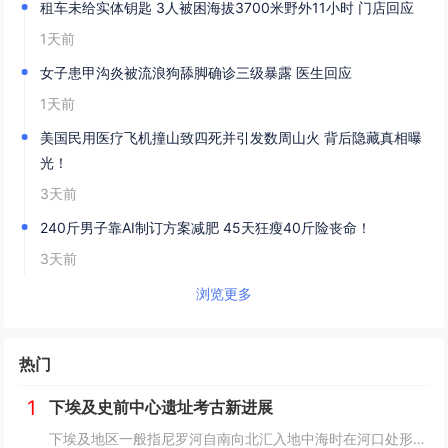
租车未给实体钥匙 3人被困海拔3700米野外11小时 门店回应
1天前
女子患甲沟炎被流浪狗舔脚确诊三级暴露 医生回应
1天前
美国民用医疗飞机撞山致四死并引发数周山火 背后隐藏真相曝
光！
3天前
240斤男子靠AI制订方案减肥 45天狂瘦40斤险丧命！
3天前
浏览更多
热门
1
下埃及史前中心遗址考古新进展
下埃及地区一般指尼罗河自南向北汇入地中海时在河口处形成的冲积平原地带，即尼罗河三角洲地区，与之相对应的是尼罗河河谷地带的上埃及地区。下埃及水系发达，水网密布，自史前时期就已有人类在此活动。然而，三角洲地区的地下水位较高，不利于地下文物的保存...