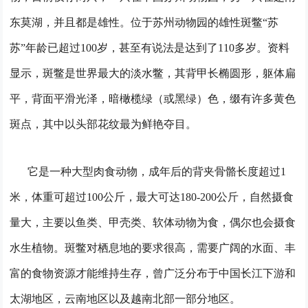
东莫湖，并且都是雄性。
位于苏州动物园的雄性斑鳖“苏
苏”年龄已超过100岁，甚至有说法是达到了110多岁。
资料
显示，斑鳖是世界最大的淡水鳖，其背甲长椭圆形，躯体扁
平，背面平滑光泽，暗橄榄绿（或黑绿）色，缀有许多黄色
斑点，其中以头部花纹最为鲜艳夺目。
它是一种大型肉食动物，成年后的背夹骨骼长度超过1
米，体重可超过100公斤，最大可达180-200公斤，自然摄食
量大，主要以鱼类、甲壳类、软体动物为食，偶尔也会摄食
水生植物。
斑鳖对栖息地的要求很高，需要广阔的水面、丰
富的食物资源才能维持生存，曾广泛分布于中国长江下游和
太湖地区，云南地区以及越南北部一部分地区。