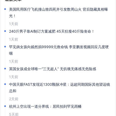
美国民用医疗飞机撞山致四死并引发数周山火 背后隐藏真相曝
光！
1天前
240斤男子靠AI制订方案减肥 45天狂瘦40斤险丧命！
1天前
罕见病女孩向嫣然捐99999元救命钱 李亚鹏发视频回应几度哽
咽
1天前
英国女孩成全球唯一“三无超人” 无饥饿无痛感无危险感
1天前
中国天眼FAST发现近1300颗脉冲星：远超同期国际其他望远镜
总和
2天前
杭州上空出现一道分界线：居民拍到罕见雨幡
5天前