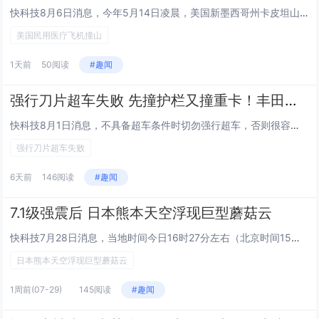
快科技8月6日消息，今年5月14日凌晨，美国新墨西哥州卡皮坦山脉发生一起空难：一架比奇空中国王C90民用医疗转运飞机撞上...
美国民用医疗飞机撞山
1天前
50阅读
#趣闻
强行刀片超车失败 先撞护栏又撞重卡！丰田威兰达当场成废铁
快科技8月1日消息，不具备超车条件时切勿强行超车，否则很容易发生严重交通事故，公安部交通管理局就披露了这样一起案例。6月...
强行刀片超车失败
6天前
146阅读
#趣闻
7.1级强震后 日本熊本天空浮现巨型蘑菇云
快科技7月28日消息，当地时间今日16时27分左右（北京时间15时27分左右），日本熊本县附近突发的7.1级强震，震度达...
日本熊本天空浮现巨型蘑菇云
1周前
(07-29)
145阅读
#趣闻