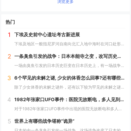
浏览更多
热门
1
下埃及史前中心遗址考古新进展
下埃及地区一般指尼罗河自南向北汇入地中海时在河口处形成的冲积平原地带，即尼罗河三角洲地区，与之相对应的是尼罗河河谷地带的上埃及地区。下埃及水系发达，水网密布，自史前时期就已有人类在此活动。然而，三角洲地区的地下水位较高，不利于地下文物的保存...
2
一条臭鱼引发的战争：日本本能寺之变，改写历史的诡异之战？
一场由臭鱼引发的日本历史巨变在日本历史上，有一场战争因其离奇的起因而备受瞩目，这便是1582年的本能寺之变。这场战争不仅彻底改变了日本的命运，更因其起因——一条臭鱼，而显得尤为诡异。当时，日本正处于战国时代，各大诸侯势力割据一方。而织田信长...
3
6个罕见的未解之谜, 少女的体香怎么回事?还有哪些？
除了少女体香的未解之谜外，还有以下较为罕见的未解之谜：1. **人体自燃现象**：在某些情况下，人体会莫名其妙地起火燃烧，而且火势凶猛，受害者往往在短时间内被严重烧伤甚至死亡。这种现象极其罕见且令人费解，因为人体本身通常不具备自燃的条件。一...
4
1982年张家口UFO事件：医院无故断电，多人见到奇怪的光，这事你怎么看？
对于1982年张家口UFO事件中出现的医院无故断电和多人见到奇怪的光这一现象，可以从以下几个角度来分析：1. **自然现象或天文现象误认的可能性**：- **大气光学现象**：自然界中存在着多种大气光学现象，如球状闪电、极光、海市蜃楼等。在...
5
世界上有哪些战争堪称“诡异”
日本的由一条臭鱼引发的一场战争，这场战争改变了日本的命运，起因居然是一条臭鱼，这是我认为最诡异的战争了。1582年，织田信长已经控制了以京都为中心的最富庶的半个日本，威望和势力都如日中天，统一日本只是个时间问题。信长也做好了消灭其他不服从命...