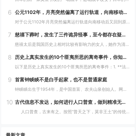
6
公元1102年，月亮突然偏离了运行轨道，向南移动，不久后又回到了原位这么离奇的事件你怎么看
对于公元1102年月亮突然偏离运行轨道向南移动后又回到原位这一事件，我们可以从科学和历史文化两个角度来分析：- **科学角度**：- **观测误差可能性**：古代的天文观测技术相对落后，缺乏高精度的观测仪器和科学的观测方法。人们对天体的观测...
7
慈禧下葬时，发生了三件诡异怪事，至今都存在疑虑！
慈禧太后是我国历史上相对比较有影响力的女人，她作为清朝末期的真正掌权者不仅用自己的实力证明了女人统治男人是很正常的事情而且还做了很多男人都想不到的决定。其实慈禧太后是我国历史上一个比较有争议的女人，也是一个影响历史的女人。慈禧太后作为清朝末...
8
历史上真实发生的10个匪夷所思的离奇事件，你知道几个？
以下是历史上真实发生的10个匪夷所思的离奇事件：1. **法国女子学校火灾事件**：2002年，沙特阿拉伯麦加的一所女子学校发生火灾，女学生们逃离时，在校门口巡逻的“宗教警察”竟以她们没有佩戴面纱、没穿伊斯兰传统服装为由阻止学生离开着火的教...
9
首富钟睒睒不是白手起家，也不是普通家庭
钟睒睒出生于1954年，是中国首富、农夫山泉创始人。网上都说钟睒睒是白手起家、普通家庭，但我不这么认为。你仔细看：背景：钟睒睒的父亲在浙东游击区做新闻宣传工作，建国后进入了《浙江日报》做编辑工作，还曾做过浙江人民广播电台政治宣传组负责人。钟...
10
古代信息不发达，如何进行人口普查，做到精准无误？折服古人智慧
人口普查，古来有之。按照“普天之下，莫非王土”的传统，将户籍统计纳入到细化准确这一办法，我国在世界历史上都属于遥遥领先者。那么在古代没有任何今天的完整统计技术，是怎么做到精确统计的呢？人口直接关系到兴...
最新文章