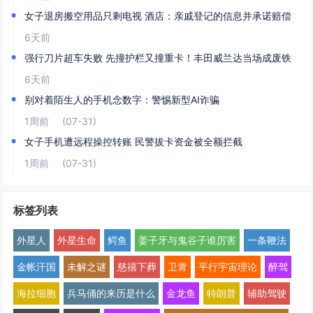
女子退房搬空用品只剩电视 酒店：亲戚登记的信息并承诺赔偿
6天前
强行刀片超车失败 先撞护栏又撞重卡！丰田威兰达当场成废铁
6天前
别对着陌生人的手机念数字：警惕新型AI诈骗
1周前
(07-31)
女子手机遭远程操控转账 民警拔卡资金被全额拦截
1周前
(07-31)
标签列表
外星人
外星生命
鳄鱼
姜子牙与鬼谷子谁厉害
一条鞭法
金帐汗国
未解之谜
慈禧下葬
卫青
平行宇宙理论
醉驾
海拉细胞
兵马俑的来历是什么
金龙鱼
特朗普
辅助驾驶