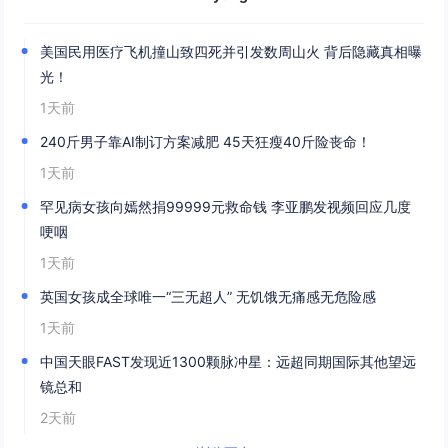
美国民用医疗飞机撞山致四死并引发数周山火 背后隐藏真相曝
光！
1天前
240斤男子靠AI制订方案减肥 45天狂瘦40斤险丧命！
1天前
罕见病女孩向嫣然捐99999元救命钱 李亚鹏发视频回应几度
哽咽
1天前
英国女孩成全球唯一“三无超人” 无饥饿无痛感无危险感
1天前
中国天眼FAST发现近1300颗脉冲星：远超同期国际其他望远
镜总和
2天前