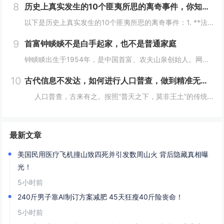
8
历史上真实发生的10个匪夷所思的离奇事件，你知道几个？
以下是历史上真实发生的10个匪夷所思的离奇事件：1. **法国女子学校火灾事件**：2002年，沙特阿拉伯麦加的一所女子学校发生火灾，女学生们逃离时，在校门口巡逻的“宗教警察”竟以她们没有佩戴面纱、没穿伊斯兰传统服装为由阻止学生离开着火的教...
9
首富钟睒睒不是白手起家，也不是普通家庭
钟睒睒出生于1954年，是中国首富、农夫山泉创始人。网上都说钟睒睒是白手起家、普通家庭，但我不这么认为。你仔细看：背景：钟睒睒的父亲在浙东游击区做新闻宣传工作，建国后进入了《浙江日报》做编辑工作，还曾做过浙江人民广播电台政治宣传组负责人。钟...
10
古代信息不发达，如何进行人口普查，做到精准无误？折服古人智慧
人口普查，古来有之。按照“普天之下，莫非王土”的传统，将户籍统计纳入到细化准确这一办法，我国在世界历史上都属于遥遥领先者。那么在古代没有任何今天的完整统计技术，是怎么做到精确统计的呢？人口直接关系到兴...
最新文章
美国民用医疗飞机撞山致四死并引发数周山火 背后隐藏真相曝
光！
5小时前
240斤男子靠AI制订方案减肥 45天狂瘦40斤险丧命！
5小时前