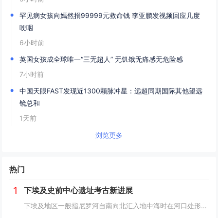
罕见病女孩向嫣然捐99999元救命钱 李亚鹏发视频回应几度
哽咽
6小时前
英国女孩成全球唯一“三无超人” 无饥饿无痛感无危险感
7小时前
中国天眼FAST发现近1300颗脉冲星：远超同期国际其他望远
镜总和
1天前
浏览更多
热门
1
下埃及史前中心遗址考古新进展
下埃及地区一般指尼罗河自南向北汇入地中海时在河口处形成的冲积平原地带，即尼罗河三角洲地区，与之相对应的是尼罗河河谷地带的上埃及地区。下埃及水系发达，水网密布，自史前时期就已有人类在此活动。然而，三角洲地区的地下水位较高，不利于地下文物的保存...