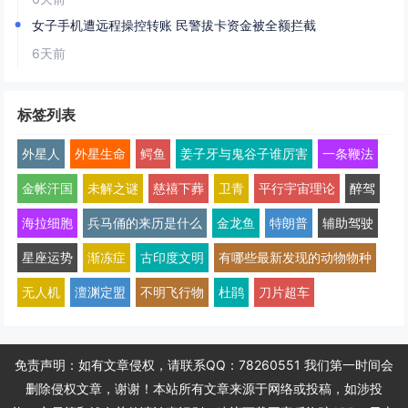
女子手机遭远程操控转账 民警拔卡资金被全额拦截
6天前
标签列表
外星人
外星生命
鳄鱼
姜子牙与鬼谷子谁厉害
一条鞭法
金帐汗国
未解之谜
慈禧下葬
卫青
平行宇宙理论
醉驾
海拉细胞
兵马俑的来历是什么
金龙鱼
特朗普
辅助驾驶
星座运势
渐冻症
古印度文明
有哪些最新发现的动物物种
无人机
澶渊定盟
不明飞行物
杜鹃
刀片超车
免责声明：如有文章侵权，请联系QQ：78260551 我们第一时间会
删除侵权文章，谢谢！本站所有文章来源于网络或投稿，如涉投