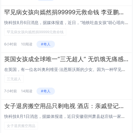
罕见病女孩向嫣然捐99999元救命钱 李亚鹏发视频回应几度哽咽
快科技8月6日消息，据媒体报道，近日，“地铁吐血女孩”胡心瑶向嫣然天使基金捐赠99999元善款的爱心事件引发广泛关注。昨...
罕见病女孩向嫣然捐99999元救命钱
6小时前
10阅读
#奇人
英国女孩成全球唯一“三无超人” 无饥饿无痛感无危险感
在英国，有一位名叫奥利维亚·法恩斯沃斯的少女。因为一种罕见的染色体缺失症，她从不感到饥饿、疼痛，甚至连危险的感觉都没有。...
三无超人
7小时前
14阅读
#奇人
女子退房搬空用品只剩电视 酒店：亲戚登记的信息并承诺赔偿
快科技8月1日消息，据媒体报道，近日安徽宿州萧县赵庄镇一家酒店曝出一件退房尬事。一名女子入住酒店，退房时打包带走了客房内...
女子退房搬空用品