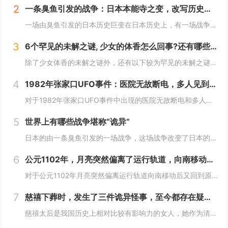
2
一条臭鱼引发的战争：日本本能寺之变，改写历史的诡异之战？
一场由臭鱼引发的日本历史巨变在日本历史上，有一场战争因其离奇的起因而备受瞩目，这便是1582年的本能寺之变。这场战争不仅彻底改变了日本的命运，更因其起因——一条臭鱼，而显得尤为诡异。当时，日本正处于战国时代，各大诸侯势力割据一方。而织田信长...
3
6个罕见的未解之谜, 少女的体香怎么回事?还有哪些？
除了少女体香的未解之谜外，还有以下较为罕见的未解之谜：1. **人体自燃现象**：在某些情况下，人体会莫名其妙地起火燃烧，而且火势凶猛，受害者往往在短时间内被严重烧伤甚至死亡。这种现象极其罕见且令人费解，因为人体本身通常不具备自燃的条件。一...
4
1982年张家口UFO事件：医院无故断电，多人见到奇怪的光，这事你怎么看？
对于1982年张家口UFO事件中出现的医院无故断电和多人见到奇怪的光这一现象，可以从以下几个角度来分析：1. **自然现象或天文现象误认的可能性**：- **大气光学现象**：自然界中存在着多种大气光学现象，如球状闪电、极光、海市蜃楼等。在...
5
世界上有哪些战争堪称“诡异”
日本的由一条臭鱼引发的一场战争，这场战争改变了日本的命运，起因居然是一条臭鱼，这是我认为最诡异的战争了。1582年，织田信长已经控制了以京都为中心的最富庶的半个日本，威望和势力都如日中天，统一日本只是个时间问题。信长也做好了消灭其他不服从命...
6
公元1102年，月亮突然偏离了运行轨道，向南移动，不久后又回到了原位这么离奇的事件你怎么看
对于公元1102年月亮突然偏离运行轨道向南移动后又回到原位这一事件，我们可以从科学和历史文化两个角度来分析：- **科学角度**：- **观测误差可能性**：古代的天文观测技术相对落后，缺乏高精度的观测仪器和科学的观测方法。人们对天体的观测...
7
慈禧下葬时，发生了三件诡异怪事，至今都存在疑虑！
慈禧太后是我国历史上相对比较有影响力的女人，她作为清朝末期的真正掌权者不仅用自己的实力证明了女人统治男人是很正常的事情而且还做了很多男人都想不到的决定。其实慈禧太后是我国历史上一个比较有争议的女人，也是一个影响历史的女人。慈禧太后作为清朝末...