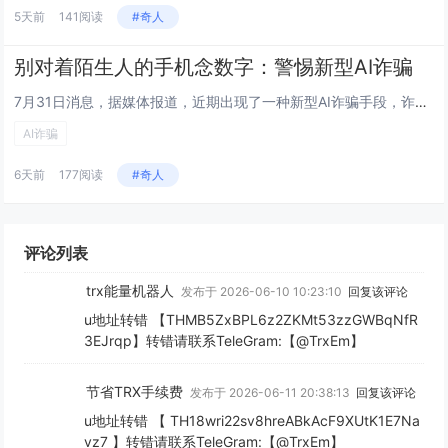
5天前
141阅读
#奇人
别对着陌生人的手机念数字：警惕新型AI诈骗
7月31日消息，据媒体报道，近期出现了一种新型AI诈骗手段，诈骗团伙借助老年人进行行骗。他们让老人以“看不清银行卡号”为...
AI诈骗
6天前
177阅读
#奇人
评论列表
trx能量机器人
发布于 2026-06-10 10:23:10
回复该评论
u地址转错 【THMB5ZxBPL6z2ZKMt53zzGWBqNfR
3EJrqp】转错请联系TeleGram:【@TrxEm】
节省TRX手续费
发布于 2026-06-11 20:38:13
回复该评论
u地址转错 【 TH18wri22sv8hreABkAcF9XUtK1E7Na
vz7 】转错请联系TeleGram:【@TrxEm】