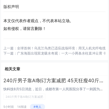
版权声明
本文仅代表作者观点，不代表本站立场。
如有侵权，请留言删除！
上一篇：
全球首例！乌克兰鸟类已适应战场环境：用无人机光纤电缆
下一篇：
广东海面出现双龙吸水奇观：一大一小两条水柱直冲云霄 十
相关文章
240斤男子靠AI制订方案减肥 45天狂瘦40斤险丧命！
快科技8月5日消息，近日，成都市第一人民医院分享了一则因为过度信任AI而导致的严重致病案例。成都34岁陈先生（化名）是一...
240斤男子靠AI制订方案减肥
5小时前
14阅读
#奇人