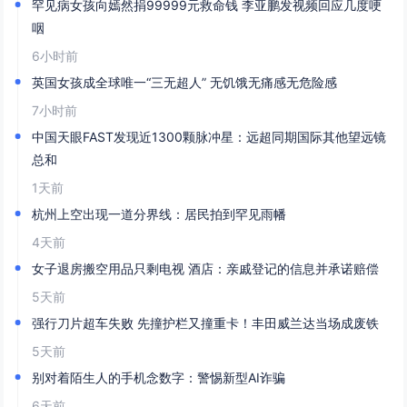
罕见病女孩向嫣然捐99999元救命钱 李亚鹏发视频回应几度哽
咽
6小时前
英国女孩成全球唯一“三无超人” 无饥饿无痛感无危险感
7小时前
中国天眼FAST发现近1300颗脉冲星：远超同期国际其他望远镜
总和
1天前
杭州上空出现一道分界线：居民拍到罕见雨幡
4天前
女子退房搬空用品只剩电视 酒店：亲戚登记的信息并承诺赔偿
5天前
强行刀片超车失败 先撞护栏又撞重卡！丰田威兰达当场成废铁
5天前
别对着陌生人的手机念数字：警惕新型AI诈骗
6天前