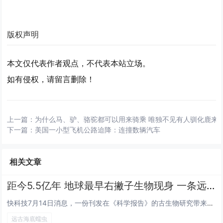
版权声明
本文仅代表作者观点，不代表本站立场。
如有侵权，请留言删除！
上一篇：
为什么马、驴、骆驼都可以用来骑乘 唯独不见有人驯化鹿来
下一篇：
美国一小型飞机公路迫降：连撞数辆汽车
相关文章
距今5.5亿年 地球最早右撇子生物现身 一条远古海底蠕虫
快科技7月14日消息，一份刊发在《科学报告》的古生物研究带来全新发现，距今约5.5亿年的远古海洋生物斯普里格蠕虫，是目前...
远古海底蠕虫