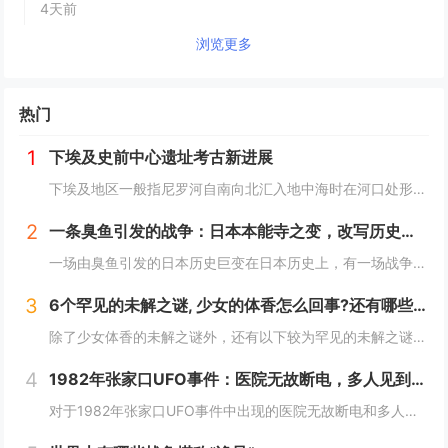
4天前
浏览更多
热门
1
下埃及史前中心遗址考古新进展
下埃及地区一般指尼罗河自南向北汇入地中海时在河口处形成的冲积平原地带，即尼罗河三角洲地区，与之相对应的是尼罗河河谷地带的上埃及地区。下埃及水系发达，水网密布，自史前时期就已有人类在此活动。然而，三角洲地区的地下水位较高，不利于地下文物的保存...
2
一条臭鱼引发的战争：日本本能寺之变，改写历史的诡异之战？
一场由臭鱼引发的日本历史巨变在日本历史上，有一场战争因其离奇的起因而备受瞩目，这便是1582年的本能寺之变。这场战争不仅彻底改变了日本的命运，更因其起因——一条臭鱼，而显得尤为诡异。当时，日本正处于战国时代，各大诸侯势力割据一方。而织田信长...
3
6个罕见的未解之谜, 少女的体香怎么回事?还有哪些？
除了少女体香的未解之谜外，还有以下较为罕见的未解之谜：1. **人体自燃现象**：在某些情况下，人体会莫名其妙地起火燃烧，而且火势凶猛，受害者往往在短时间内被严重烧伤甚至死亡。这种现象极其罕见且令人费解，因为人体本身通常不具备自燃的条件。一...
4
1982年张家口UFO事件：医院无故断电，多人见到奇怪的光，这事你怎么看？
对于1982年张家口UFO事件中出现的医院无故断电和多人见到奇怪的光这一现象，可以从以下几个角度来分析：1. **自然现象或天文现象误认的可能性**：- **大气光学现象**：自然界中存在着多种大气光学现象，如球状闪电、极光、海市蜃楼等。在...