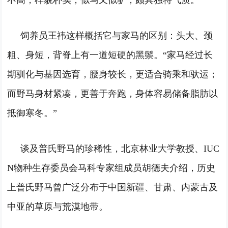
不高，样貌朴实，似马又似驴，颇具独特气质。
饲养员王祎这样概括它与家马的区别：头大、颈
粗、身短，背脊上有一道短硬的黑鬃。“家马经过长
期驯化与基因选育，腰身较长，更适合骑乘和驮运；
而野马身材紧凑，更善于奔跑，身体容易储备脂肪以
抵御寒冬。”
谈及普氏野马的珍稀性，北京林业大学教授、IUC
N物种生存委员会马科专家组成员胡德夫介绍，历史
上普氏野马曾广泛分布于中国新疆、甘肃、内蒙古及
中亚的草原与荒漠地带。