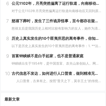
6
公元1102年，月亮突然偏离了运行轨道，向南移动，不久后又回到了原位这么离奇的事件你怎么看
对于公元1102年月亮突然偏离运行轨道向南移动后又回到原位这一事件，我们可以从科学和历史文化两个角度来分析：- **科学角度**：- **观测误差可能性**：古代的天文观测技术相对落后，缺乏高精度的观测仪器和科学的观测方法。人们对天体的观测...
7
慈禧下葬时，发生了三件诡异怪事，至今都存在疑虑！
慈禧太后是我国历史上相对比较有影响力的女人，她作为清朝末期的真正掌权者不仅用自己的实力证明了女人统治男人是很正常的事情而且还做了很多男人都想不到的决定。其实慈禧太后是我国历史上一个比较有争议的女人，也是一个影响历史的女人。慈禧太后作为清朝末...
8
历史上真实发生的10个匪夷所思的离奇事件，你知道几个？
以下是历史上真实发生的10个匪夷所思的离奇事件：1. **法国女子学校火灾事件**：2002年，沙特阿拉伯麦加的一所女子学校发生火灾，女学生们逃离时，在校门口巡逻的“宗教警察”竟以她们没有佩戴面纱、没穿伊斯兰传统服装为由阻止学生离开着火的教...
9
首富钟睒睒不是白手起家，也不是普通家庭
钟睒睒出生于1954年，是中国首富、农夫山泉创始人。网上都说钟睒睒是白手起家、普通家庭，但我不这么认为。你仔细看：背景：钟睒睒的父亲在浙东游击区做新闻宣传工作，建国后进入了《浙江日报》做编辑工作，还曾做过浙江人民广播电台政治宣传组负责人。钟...
10
古代信息不发达，如何进行人口普查，做到精准无误？折服古人智慧
人口普查，古来有之。按照“普天之下，莫非王土”的传统，将户籍统计纳入到细化准确这一办法，我国在世界历史上都属于遥遥领先者。那么在古代没有任何今天的完整统计技术，是怎么做到精确统计的呢？人口直接关系到兴...
最新文章