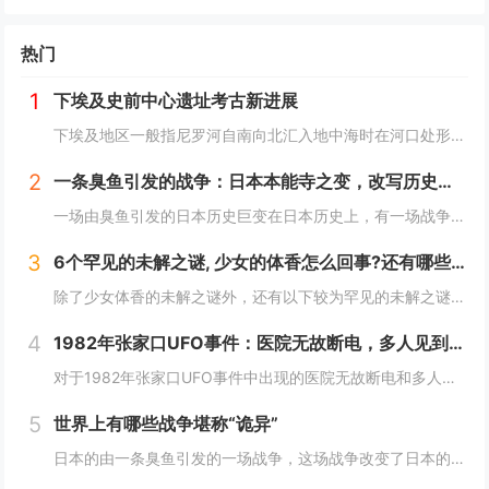
热门
1
下埃及史前中心遗址考古新进展
下埃及地区一般指尼罗河自南向北汇入地中海时在河口处形成的冲积平原地带，即尼罗河三角洲地区，与之相对应的是尼罗河河谷地带的上埃及地区。下埃及水系发达，水网密布，自史前时期就已有人类在此活动。然而，三角洲地区的地下水位较高，不利于地下文物的保存...
2
一条臭鱼引发的战争：日本本能寺之变，改写历史的诡异之战？
一场由臭鱼引发的日本历史巨变在日本历史上，有一场战争因其离奇的起因而备受瞩目，这便是1582年的本能寺之变。这场战争不仅彻底改变了日本的命运，更因其起因——一条臭鱼，而显得尤为诡异。当时，日本正处于战国时代，各大诸侯势力割据一方。而织田信长...
3
6个罕见的未解之谜, 少女的体香怎么回事?还有哪些？
除了少女体香的未解之谜外，还有以下较为罕见的未解之谜：1. **人体自燃现象**：在某些情况下，人体会莫名其妙地起火燃烧，而且火势凶猛，受害者往往在短时间内被严重烧伤甚至死亡。这种现象极其罕见且令人费解，因为人体本身通常不具备自燃的条件。一...
4
1982年张家口UFO事件：医院无故断电，多人见到奇怪的光，这事你怎么看？
对于1982年张家口UFO事件中出现的医院无故断电和多人见到奇怪的光这一现象，可以从以下几个角度来分析：1. **自然现象或天文现象误认的可能性**：- **大气光学现象**：自然界中存在着多种大气光学现象，如球状闪电、极光、海市蜃楼等。在...
5
世界上有哪些战争堪称“诡异”
日本的由一条臭鱼引发的一场战争，这场战争改变了日本的命运，起因居然是一条臭鱼，这是我认为最诡异的战争了。1582年，织田信长已经控制了以京都为中心的最富庶的半个日本，威望和势力都如日中天，统一日本只是个时间问题。信长也做好了消灭其他不服从命...