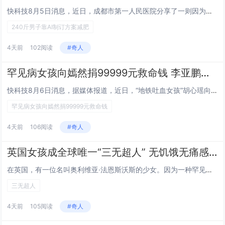
快科技8月5日消息，近日，成都市第一人民医院分享了一则因为过度信任AI而导致的严重致病案例。成都34岁陈先生（化名）是一...
240斤男子靠AI制订方案减肥
4天前
102阅读
#奇人
罕见病女孩向嫣然捐99999元救命钱 李亚鹏发视频回应几度哽咽
快科技8月6日消息，据媒体报道，近日，“地铁吐血女孩”胡心瑶向嫣然天使基金捐赠99999元善款的爱心事件引发广泛关注。昨...
罕见病女孩向嫣然捐99999元救命钱
4天前
106阅读
#奇人
英国女孩成全球唯一“三无超人” 无饥饿无痛感无危险感
在英国，有一位名叫奥利维亚·法恩斯沃斯的少女。因为一种罕见的染色体缺失症，她从不感到饥饿、疼痛，甚至连危险的感觉都没有。...
三无超人
4天前
105阅读
#奇人