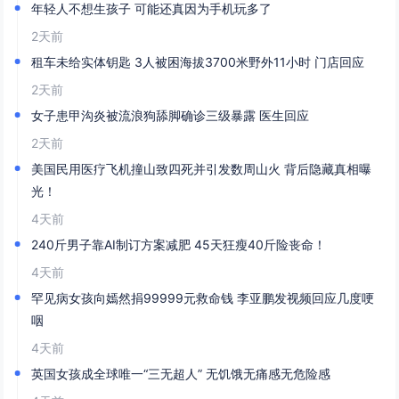
年轻人不想生孩子 可能还真因为手机玩多了
2天前
租车未给实体钥匙 3人被困海拔3700米野外11小时 门店回应
2天前
女子患甲沟炎被流浪狗舔脚确诊三级暴露 医生回应
2天前
美国民用医疗飞机撞山致四死并引发数周山火 背后隐藏真相曝
光！
4天前
240斤男子靠AI制订方案减肥 45天狂瘦40斤险丧命！
4天前
罕见病女孩向嫣然捐99999元救命钱 李亚鹏发视频回应几度哽
咽
4天前
英国女孩成全球唯一“三无超人” 无饥饿无痛感无危险感