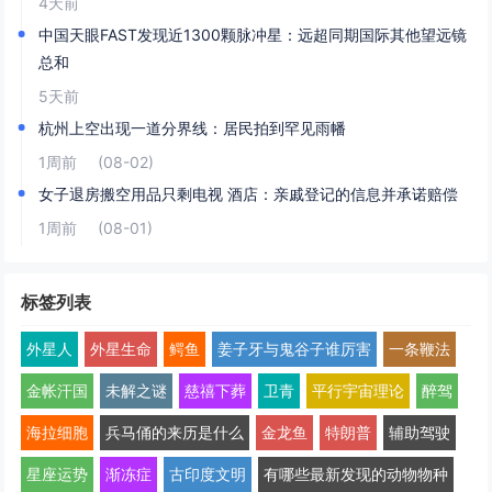
4天前
中国天眼FAST发现近1300颗脉冲星：远超同期国际其他望远镜
总和
5天前
杭州上空出现一道分界线：居民拍到罕见雨幡
1周前
(08-02)
女子退房搬空用品只剩电视 酒店：亲戚登记的信息并承诺赔偿
1周前
(08-01)
标签列表
外星人
外星生命
鳄鱼
姜子牙与鬼谷子谁厉害
一条鞭法
金帐汗国
未解之谜
慈禧下葬
卫青
平行宇宙理论
醉驾
海拉细胞
兵马俑的来历是什么
金龙鱼
特朗普
辅助驾驶
星座运势
渐冻症
古印度文明
有哪些最新发现的动物物种