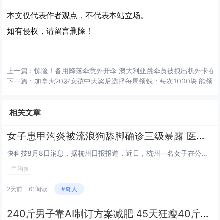
本文仅代表作者观点，不代表本站立场。
如有侵权，请留言删除！
上一篇：
惊险！备用降落伞意外开伞 澳大利亚跳伞员被拽出机外卡在
下一篇：
加拿大20岁女孩中大奖后选择每周领钱：每次1000块 能领
相关文章
女子患甲沟炎被流浪狗舔脚确诊三级暴露 医生回应
快科技8月8日消息，据杭州日报报道，近日，杭州一名女子在公园座椅休息时，脚趾被流浪狗舔舐，当时没有咬伤、没有出血，但该女...
甲沟炎
2天前
61阅读
#奇人
240斤男子靠AI制订方案减肥 45天狂瘦40斤险丧命！